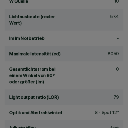
10
W Quelle
57.4
Lichtausbeute (realer
Wert)
-
lm im Notbetrieb
8050
Maximale Intensität (cd)
0
Gesamtlichtstrom bei
einem Winkel von 90°
oder größer (lm)
79
Light output ratio (LOR)
S - Spot 12°
Optik und Abstrahlwinkel
fest