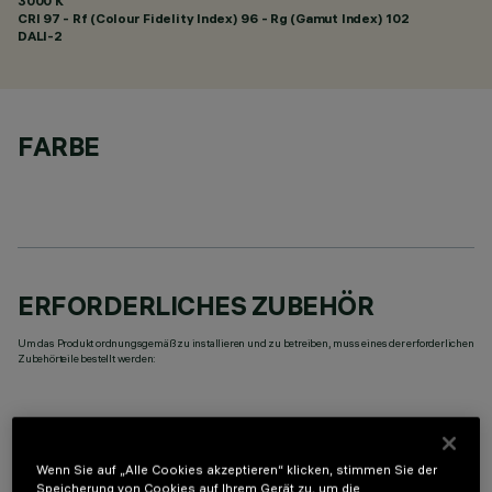
3000 K
CRI
97
- Rf (Colour Fidelity Index) 96 - Rg (Gamut Index) 102
DALI-2
FARBE
ERFORDERLICHES ZUBEHÖR
Um das Produkt ordnungsgemäß zu installieren und zu betreiben, muss eines der erforderlichen
Zubehörteile bestellt werden:
Wenn Sie auf „Alle Cookies akzeptieren“ klicken, stimmen Sie der
Speicherung von Cookies auf Ihrem Gerät zu, um die