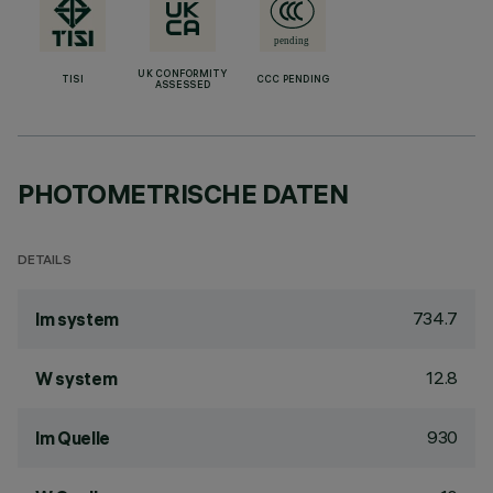
UK CONFORMITY
TISI
CCC PENDING
ASSESSED
PHOTOMETRISCHE DATEN
DETAILS
734.7
lm system
12.8
W system
930
lm Quelle