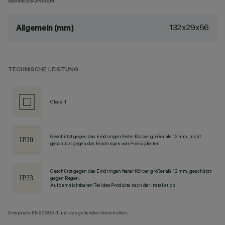
ABMESSUNGEN
132x29x56
Allgemein (mm)
TECHNISCHE LEISTUNG
Class II
Geschützt gegen das Eindringen fester Körper größer als 12 mm, nicht
geschützt gegen das Eindringen von Flüssigkeiten.
Geschützt gegen das Eindringen fester Körper größer als 12 mm, geschützt
gegen Regen.
Auf dem sichtbaren Teil des Produkts nach der Installation
Entspricht EN60598-1 und den geltenden Vorschriften.