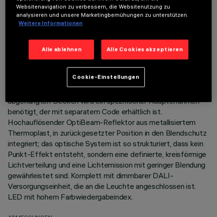
TECHNISCHE DATEN
Websitenavigation zu verbessern, die Websitenutzung zu
analysieren und unsere Marketingbemühungen zu unterstützen.
LETZTES UPDATE: 07.08.2026
Weitere Informationen
BESCHREIBUNG
Alle ablehnen
Alle Cookies akzeptieren
Miniaturisierte, lineare Einbauleuchte mit 5 optischen
Elementen mit LED-Lampen - feste Optik. Korpus aus
Cookie-Einstellungen
Aluminiumdruckguss, bündig mit der Decke abschließende
Minimal-Version (rahmenlos). Für die Installation an
abgehängten Decken wird ein spezifischer Adapterrahmen
benötigt, der mit separatem Code erhältlich ist.
Hochauflösender OptiBeam-Reflektor aus metallisiertem
Thermoplast, in zurückgesetzter Position in den Blendschutz
integriert; das optische System ist so strukturiert, dass kein
Punkt-Effekt entsteht, sondern eine definierte, kreisförmige
Lichtverteilung und eine Lichtemission mit geringer Blendung
gewährleistet sind. Komplett mit dimmbarer DALI-
Versorgungseinheit, die an die Leuchte angeschlossen ist.
LED mit hohem Farbwiedergabeindex.