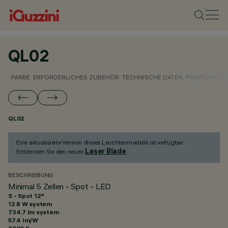
QL02
FARBE
ERFORDERLICHES ZUBEHÖR
TECHNISCHE DATEN
PHOTOMETRI
QL02
Eine aktualisierte Version dieses Leuchtenmodells ist verfügbar:
Laser Blade
Entdecken Sie den neuen
.
BESCHREIBUNG
Minimal 5 Zellen - Spot - LED
S - Spot 12°
12.8 W system
734.7 lm system
57.4 lm/W