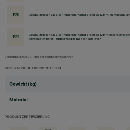
Geschützt gegen das Eindringen fester Körper größer als 12 mm, nicht geschützt
Geschützt gegen das Eindringen fester Körper größer als 12 mm, geschützt gege
Auf dem sichtbaren Teil des Produkts nach der Installation
Entspricht EN60598-1 und den geltenden Vorschriften.
PHYSIKALISCHE EIGENSCHAFTEN
Gewicht (kg)
Material
PRODUKTZERTIFIZIERUNG