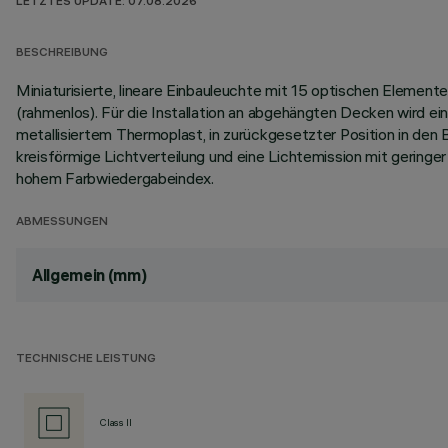
LETZTES UPDATE: 07.08.2026
BESCHREIBUNG
Miniaturisierte, lineare Einbauleuchte mit 15 optischen Eleme
(rahmenlos). Für die Installation an abgehängten Decken wird e
metallisiertem Thermoplast, in zurückgesetzter Position in den B
kreisförmige Lichtverteilung und eine Lichtemission mit gering
hohem Farbwiedergabeindex.
ABMESSUNGEN
Allgemein (mm)
TECHNISCHE LEISTUNG
Class II