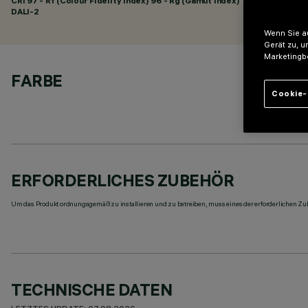
CRI
97
- Rf (Colour Fidelity Index) 96 - Rg (Gamut Index) 102
DALI-2
Wenn Sie au
Gerät zu, u
Marketingb
FARBE
Cookie-
ERFORDERLICHES ZUBEHÖR
Um das Produkt ordnungsgemäß zu installieren und zu betreiben, muss eines der erforderlichen Zub
TECHNISCHE DATEN