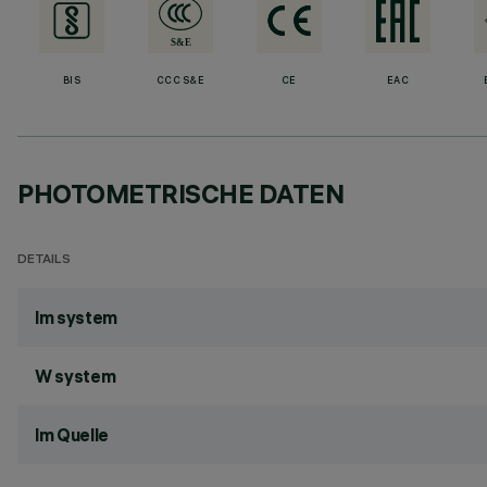
BIS
CCC S&E
CE
EAC
PHOTOMETRISCHE DATEN
DETAILS
lm system
W system
lm Quelle