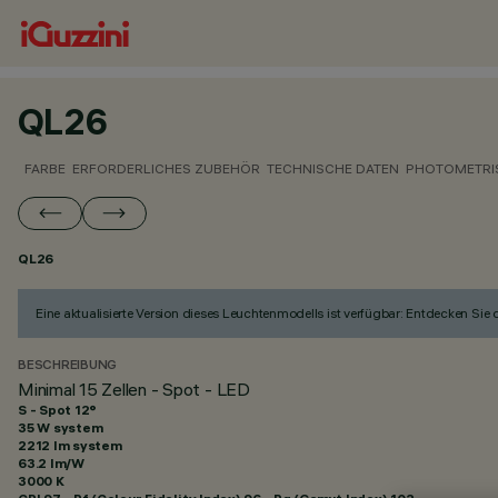
QL26
FARBE
ERFORDERLICHES ZUBEHÖR
TECHNISCHE DATEN
PHOTOMETRI
QL26
Eine aktualisierte Version dieses Leuchtenmodells ist verfügbar: Entdecken Sie
BESCHREIBUNG
Minimal 15 Zellen - Spot - LED
S - Spot 12°
35 W system
2212 lm system
63.2 lm/W
3000 K