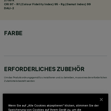
2700 K
CRI
97
- Rf (Colour Fidelity Index) 95 - Rg (Gamut Index) 99
DALI-2
FARBE
ERFORDERLICHES ZUBEHÖR
Um das Produkt ordnungsgemäß zu installieren und zu betreiben, muss eines der erforderlichen
Zubehörteile bestellt werden:
Wenn Sie auf „Alle Cookies akzeptieren“ klicken, stimmen Sie der
Speicherung von Cookies auf Ihrem Gerät zu, um die