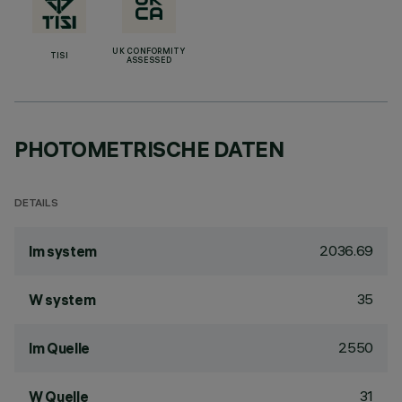
UK CONFORMITY
TISI
ASSESSED
PHOTOMETRISCHE DATEN
DETAILS
2036.69
lm system
35
W system
2550
lm Quelle
31
W Quelle