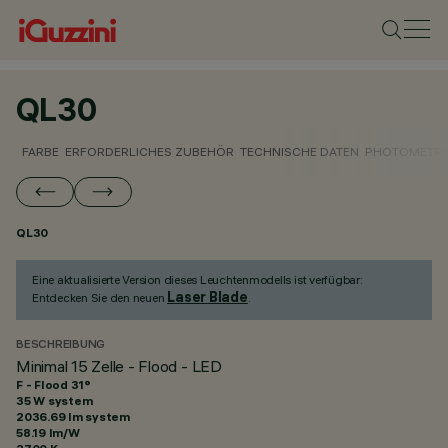
QL30
FARBE
ERFORDERLICHES ZUBEHÖR
TECHNISCHE DATEN
PHOTOMETRI
QL30
Eine aktualisierte Version dieses Leuchtenmodells ist verfügbar:
Laser Blade
Entdecken Sie den neuen
.
BESCHREIBUNG
Minimal 15 Zelle - Flood - LED
F - Flood 31°
35 W system
2036.69 lm system
58.19 lm/W