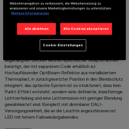
TECHNISCHE DATEN
Websitenavigation zu verbessern, die Websitenutzung zu
analysieren und unsere Marketingbemühungen zu unterstützen.
LETZTES UPDATE: 07.08.2026
Weitere Informationen
BESCHREIBUNG
Alle ablehnen
Alle Cookies akzeptieren
Miniaturisierte, lineare Einbauleuchte mit 15 optischen
Elementen mit LED-Lampen - feste Optik. Korpus aus
Cookie-Einstellungen
Aluminiumdruckguss, bündig mit der Decke abschließende
Minimal-Version (rahmenlos). Für die Installation an
abgehängten Decken wird ein spezifischer Adapterrahmen
benötigt, der mit separatem Code erhältlich ist.
Hochauflösender OptiBeam-Reflektor aus metallisiertem
Thermoplast, in zurückgesetzter Position in den Blendschutz
integriert; das optische System ist so strukturiert, dass kein
Punkt-Effekt entsteht, sondern eine definierte, kreisförmige
Lichtverteilung und eine Lichtemission mit geringer Blendung
gewährleistet sind. Komplett mit dimmbarer DALI-
Versorgungseinheit, die an die Leuchte angeschlossen ist.
LED mit hohem Farbwiedergabeindex.