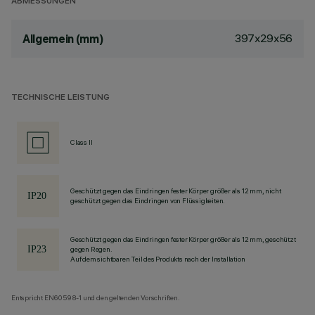
ABMESSUNGEN
397x29x56
Allgemein (mm)
TECHNISCHE LEISTUNG
Class II
Geschützt gegen das Eindringen fester Körper größer als 12 mm, nicht
geschützt gegen das Eindringen von Flüssigkeiten.
Geschützt gegen das Eindringen fester Körper größer als 12 mm, geschützt
gegen Regen.
Auf dem sichtbaren Teil des Produkts nach der Installation
Entspricht EN60598-1 und den geltenden Vorschriften.