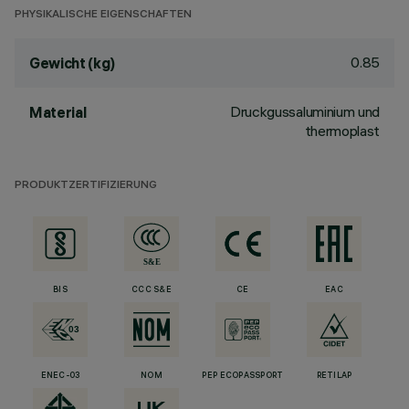
PHYSIKALISCHE EIGENSCHAFTEN
0.85
Gewicht (kg)
Druckgussaluminium und
Material
thermoplast
PRODUKTZERTIFIZIERUNG
BIS
CCC S&E
CE
EAC
ENEC-03
NOM
PEP ECOPASSPORT
RETILAP