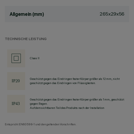
265x29x56
Allgemein (mm)
TECHNISCHE LEISTUNG
Class II
Geschützt gegen das Eindringen fester Körper größer als 12 mm, nicht
geschützt gegen das Eindringen von Flüssigkeiten.
Geschützt gegen das Eindringen fester Körper größer als 1 mm, geschützt
gegen Regen.
Auf dem sichtbaren Teil des Produkts nach der Installation
Entspricht EN60598-1 und den geltenden Vorschriften.