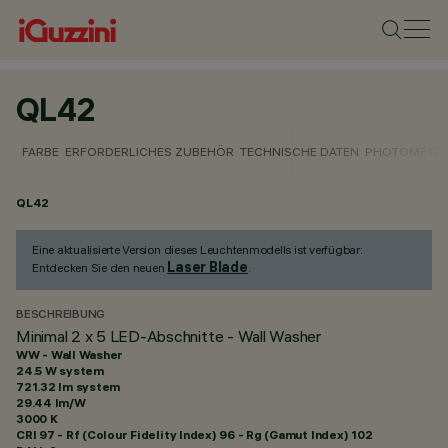
QL42
FARBE
ERFORDERLICHES ZUBEHÖR
TECHNISCHE DATEN
PHOTOMETRI
QL42
Eine aktualisierte Version dieses Leuchtenmodells ist verfügbar:
Laser Blade
Entdecken Sie den neuen
.
BESCHREIBUNG
Minimal 2 x 5 LED-Abschnitte - Wall Washer
WW - Wall Washer
24.5 W system
721.32 lm system
29.44 lm/W
3000 K
CRI
97
- Rf (Colour Fidelity Index) 96 - Rg (Gamut Index) 102