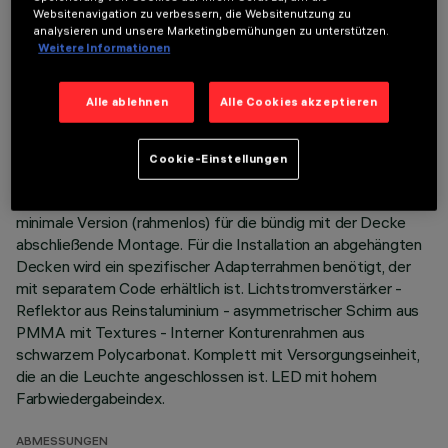
LETZTES UPDATE: 07.08.2026
Websitenavigation zu verbessern, die Websitenutzung zu
analysieren und unsere Marketingbemühungen zu unterstützen.
Weitere Informationen
BESCHREIBUNG
Miniaturisierte, lineare Einbauleuchte für LED, speziell für die
Alle ablehnen
Alle Cookies akzeptieren
vertikale Beleuchtung von Wänden. Die patentierte
Technologie des optischen Systems sorgt für eine
gleichmäßige und leistungsstarke Bestrahlung von Wänden,
Cookie-Einstellungen
die keine Schattenzonen in Deckennähe erzeugt.
Hauptkorpus mit strahlender Oberfläche aus Aluminium-Guss;
minimale Version (rahmenlos) für die bündig mit der Decke
abschließende Montage. Für die Installation an abgehängten
Decken wird ein spezifischer Adapterrahmen benötigt, der
mit separatem Code erhältlich ist. Lichtstromverstärker -
Reflektor aus Reinstaluminium - asymmetrischer Schirm aus
PMMA mit Textures - Interner Konturenrahmen aus
schwarzem Polycarbonat. Komplett mit Versorgungseinheit,
die an die Leuchte angeschlossen ist. LED mit hohem
Farbwiedergabeindex.
ABMESSUNGEN