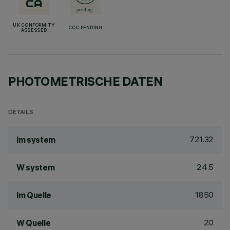
UK CONFORMITY
CCC PENDING
ASSESSED
PHOTOMETRISCHE DATEN
DETAILS
721.32
lm system
24.5
W system
1850
lm Quelle
20
W Quelle