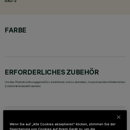
DALI-2
FARBE
ERFORDERLICHES ZUBEHÖR
Um das Produkt ordnungsgemäß zu installieren und zu betreiben, muss eines der erforderlichen
Zubehörteile bestellt werden:
TECHNISCHE DATEN
Wenn Sie auf „Alle Cookies akzeptieren“ klicken, stimmen Sie der
Speicherung von Cookies auf Ihrem Gerät zu, um die