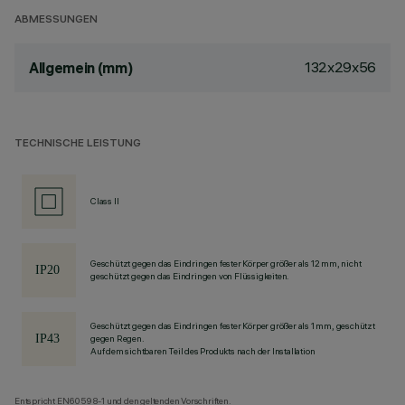
ABMESSUNGEN
132x29x56
Allgemein (mm)
TECHNISCHE LEISTUNG
Class II
Geschützt gegen das Eindringen fester Körper größer als 12 mm, nicht
geschützt gegen das Eindringen von Flüssigkeiten.
Geschützt gegen das Eindringen fester Körper größer als 1 mm, geschützt
gegen Regen.
Auf dem sichtbaren Teil des Produkts nach der Installation
Entspricht EN60598-1 und den geltenden Vorschriften.