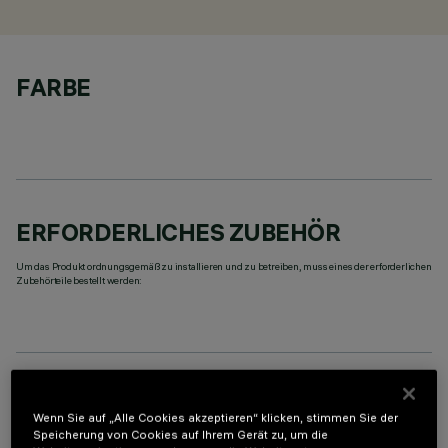
FARBE
ERFORDERLICHES ZUBEHÖR
Um das Produkt ordnungsgemäß zu installieren und zu betreiben, muss eines der erforderlichen
Zubehörteile bestellt werden:
TECHNISCHE DATEN
Wenn Sie auf „Alle Cookies akzeptieren“ klicken, stimmen Sie der
Speicherung von Cookies auf Ihrem Gerät zu, um die
LETZTES UPDATE: 05.08.2026