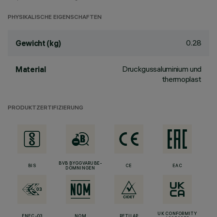
PHYSIKALISCHE EIGENSCHAFTEN
0.28
Gewicht (kg)
Druckgussaluminium und
Material
thermoplast
PRODUKTZERTIFIZIERUNG
BVB BYGGVARUBE-
BIS
CE
EAC
DÖMNINGEN
UK CONFORMITY
ENEC-03
NOM
RETILAP