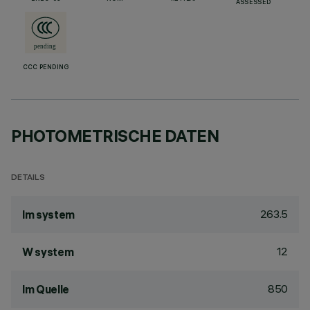
ASSESSED
CCC PENDING
PHOTOMETRISCHE DATEN
DETAILS
263.5
lm system
12
W system
850
lm Quelle