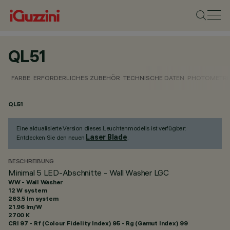
QL51
FARBE
ERFORDERLICHES ZUBEHÖR
TECHNISCHE DATEN
PHOTOMETRI
QL51
Eine aktualisierte Version dieses Leuchtenmodells ist verfügbar:
Laser Blade
Entdecken Sie den neuen
.
BESCHREIBUNG
Minimal 5 LED-Abschnitte - Wall Washer LGC
WW - Wall Washer
12 W system
263.5 lm system
21.96 lm/W
2700 K
CRI
97
- Rf (Colour Fidelity Index) 95 - Rg (Gamut Index) 99