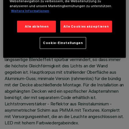
Websitenavigation zu verbessern, die Websitenutzung zu
analysieren und unsere Marketingbemühungen zu unterstützen.
Weitere Informationen
BESCHREIBUNG
Miniaturisierte, lineare Einbauleuchte für LED, speziell für die
Alle ablehnen
Alle Cookies akzeptieren
vertikale Beleuchtung von Wänden. Die patentierte
Technologie des optischen Systems sorgt für eine
gleichmäßige und leistungsstarke Bestrahlung von Wänden,
Cookie-Einstellungen
die keine Schattenzonen in Deckennähe erzeugt. Dank des
Konturenrahmens aus schwarzem Polycarbonat wird der
längsseitige Blendeffekt spürbar vermindert, so dass immer
die höchste Gleichförmigkeit des Lichts an der Wand
gegeben ist. Hauptkorpus mit strahlender Oberfläche aus
Aluminium-Guss; minimale Version (rahmenlos) für die bündig
mit der Decke abschließende Montage. Für die Installation an
abgehängten Decken wird ein spezifischer Adapterrahmen
benötigt, der mit separatem Code erhältlich ist.
Lichtstromverstärker - Reflektor aus Reinstaluminium -
asymmetrischer Schirm aus PMMA mit Textures. Komplett
mit Versorgungseinheit, die an die Leuchte angeschlossen ist.
LED mit hohem Farbwiedergabeindex.