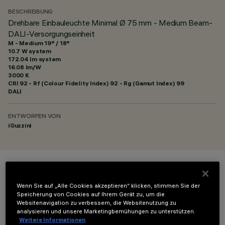
BESCHREIBUNG
Drehbare Einbauleuchte Minimal Ø 75 mm - Medium Beam-
DALI-Versorgungseinheit
M - Medium 19° / 18°
10.7 W system
172.04 lm system
16.08 lm/W
3000 K
CRI
92
- Rf (Colour Fidelity Index) 92 - Rg (Gamut Index) 99
DALI
ENTWORFEN VON
iGuzzini
FARBE
Wenn Sie auf „Alle Cookies akzeptieren“ klicken, stimmen Sie der
Speicherung von Cookies auf Ihrem Gerät zu, um die
Websitenavigation zu verbessern, die Websitenutzung zu
analysieren und unsere Marketingbemühungen zu unterstützen.
Weitere Informationen