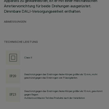
Apparats zu gewährleisten, ist er mit einer mechanischen
Arretiervorrichtung für beide Drehungen ausgerüstet.
Dimmbare DALI-Versorgungseinheit enthalten.
ABMESSUNGEN
TECHNISCHE LEISTUNG
Class II
Geschützt gegen das Eindringen fester Körper größer als 12 mm, nicht
geschützt gegen das Eindringen von Flüssigkeiten.
Geschützt gegen das Eindringen fester Körper größer als 12 mm, geschützt
gegen Regen.
Auf dem sichtbaren Teil des Produkts nach der Installation