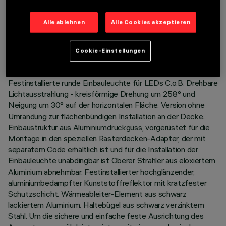
TECHNISCHE DATEN
Alle ablehnen
Alle Cookies akzeptieren
LETZTES UPDATE: 01.08.2026
Cookie-Einstellungen
BESCHREIBUNG
Festinstallierte runde Einbauleuchte für LEDs C.o.B. Drehbare
Lichtausstrahlung - kreisförmige Drehung um 258° und
Neigung um 30° auf der horizontalen Fläche. Version ohne
Umrandung zur flächenbündigen Installation an der Decke.
Einbaustruktur aus Aluminiumdruckguss, vorgerüstet für die
Montage in den speziellen Rasterdecken-Adapter, der mit
separatem Code erhältlich ist und für die Installation der
Einbauleuchte unabdingbar ist Oberer Strahler aus eloxiertem
Aluminium abnehmbar. Festinstallierter hochglänzender,
aluminiumbedampfter Kunststoffreflektor mit kratzfester
Schutzschicht. Wärmeableiter-Element aus schwarz
lackiertem Aluminium. Haltebügel aus schwarz verzinktem
Stahl. Um die sichere und einfache feste Ausrichtung des