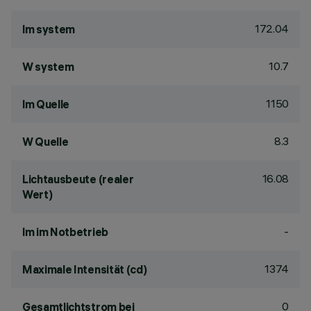
172.04
lm system
10.7
W system
1150
lm Quelle
8.3
W Quelle
16.08
Lichtausbeute (realer
Wert)
-
lm im Notbetrieb
1374
Maximale Intensität (cd)
0
Gesamtlichtstrom bei