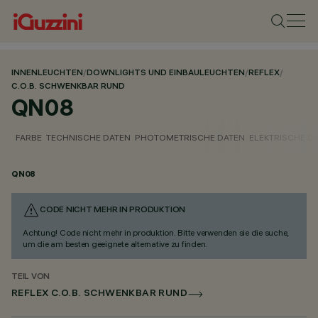
INNENLEUCHTEN
/
DOWNLIGHTS UND EINBAULEUCHTEN
/
REFLEX
/
C.O.B. SCHWENKBAR RUND
QN08
FARBE
TECHNISCHE DATEN
PHOTOMETRISCHE DATEN
ELEKTRISCHE D
QN08
CODE NICHT MEHR IN PRODUKTION
Achtung! Code nicht mehr in produktion. Bitte verwenden sie die suche,
um die am besten geeignete alternative zu finden.
TEIL VON
REFLEX C.O.B. SCHWENKBAR RUND