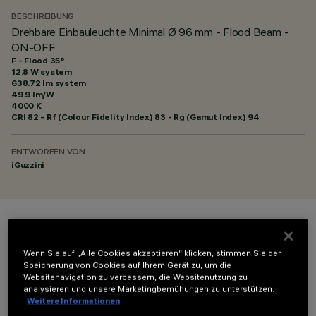
BESCHREIBUNG
Drehbare Einbauleuchte Minimal Ø 96 mm - Flood Beam -
ON-OFF
F - Flood 35°
12.8 W system
638.72 lm system
49.9 lm/W
4000 K
CRI
82
- Rf (Colour Fidelity Index) 83 - Rg (Gamut Index) 94
ENTWORFEN VON
iGuzzini
FARBE
Wenn Sie auf „Alle Cookies akzeptieren“ klicken, stimmen Sie der
Speicherung von Cookies auf Ihrem Gerät zu, um die
Websitenavigation zu verbessern, die Websitenutzung zu
analysieren und unsere Marketingbemühungen zu unterstützen.
Weitere Informationen