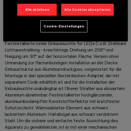
TECHNISCHE DATEN
Alle ablehnen
Alle Cookies akzeptieren
LETZTES UPDATE: 01.08.2026
Cookie-Einstellungen
BESCHREIBUNG
Festinstallierte runde Einbauleuchte für LEDs C.o.B. Drehbare
Lichtausstrahlung - kreisförmige Drehung um 258° und
Neigung um 30° auf der horizontalen Fläche. Version ohne
Umrandung zur flächenbündigen Installation an der Decke.
Einbaustruktur aus Aluminiumdruckguss, vorgerüstet für die
Montage in den speziellen Rasterdecken-Adapter, der mit
separatem Code erhältlich ist und für die Installation der
Einbauleuchte unabdingbar ist Oberer Strahler aus eloxiertem
Aluminium abnehmbar. Festinstallierter hochglänzender,
aluminiumbedampfter Kunststoffreflektor mit kratzfester
Schutzschicht. Wärmeableiter-Element aus schwarz
lackiertem Aluminium. Haltebügel aus schwarz verzinktem
Stahl. Um die sichere und einfache feste Ausrichtung des
Apparats zu gewährleisten, ist er mit einer mechanischen