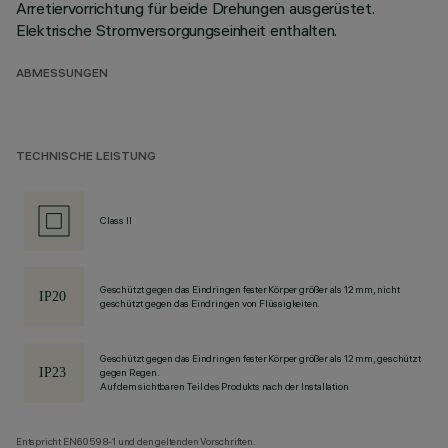
Arretiervorrichtung für beide Drehungen ausgerüstet.
Elektrische Stromversorgungseinheit enthalten.
ABMESSUNGEN
TECHNISCHE LEISTUNG
Class II
Geschützt gegen das Eindringen fester Körper größer als 12 mm, nicht
geschützt gegen das Eindringen von Flüssigkeiten.
Geschützt gegen das Eindringen fester Körper größer als 12 mm, geschützt
gegen Regen.
Auf dem sichtbaren Teil des Produkts nach der Installation
Entspricht EN60598-1 und den geltenden Vorschriften.