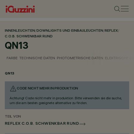
INNENLEUCHTEN
/
DOWNLIGHTS UND EINBAULEUCHTEN
/
REFLEX
/
C.O.B. SCHWENKBAR RUND
QN13
FARBE
TECHNISCHE DATEN
PHOTOMETRISCHE DATEN
ELEKTRISCHE D
QN13
CODE NICHT MEHR IN PRODUKTION
Achtung! Code nicht mehr in produktion. Bitte verwenden sie die suche,
um die am besten geeignete alternative zu finden.
TEIL VON
REFLEX C.O.B. SCHWENKBAR RUND