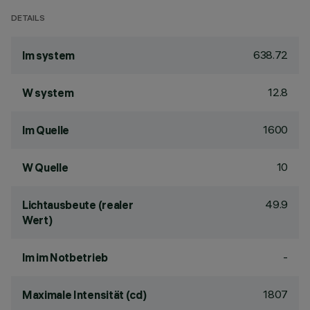
DETAILS
638.72
lm system
12.8
W system
1600
lm Quelle
10
W Quelle
49.9
Lichtausbeute (realer
Wert)
-
lm im Notbetrieb
1807
Maximale Intensität (cd)