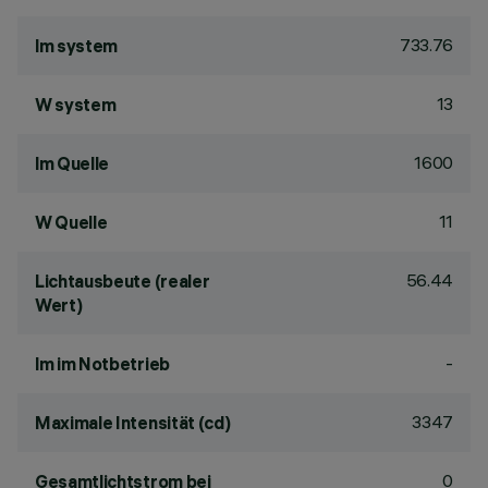
733.76
lm system
13
W system
1600
lm Quelle
11
W Quelle
56.44
Lichtausbeute (realer
Wert)
-
lm im Notbetrieb
3347
Maximale Intensität (cd)
0
Gesamtlichtstrom bei