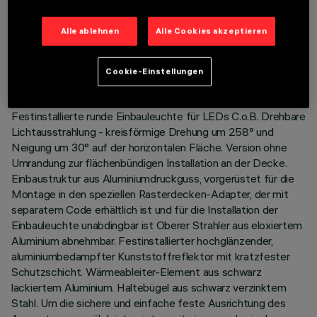
TECHNISCHE DATEN
Alle ablehnen
Alle Cookies akzeptieren
LETZTES UPDATE: 01.08.2026
Cookie-Einstellungen
BESCHREIBUNG
Festinstallierte runde Einbauleuchte für LEDs C.o.B. Drehbare
Lichtausstrahlung - kreisförmige Drehung um 258° und
Neigung um 30° auf der horizontalen Fläche. Version ohne
Umrandung zur flächenbündigen Installation an der Decke.
Einbaustruktur aus Aluminiumdruckguss, vorgerüstet für die
Montage in den speziellen Rasterdecken-Adapter, der mit
separatem Code erhältlich ist und für die Installation der
Einbauleuchte unabdingbar ist Oberer Strahler aus eloxiertem
Aluminium abnehmbar. Festinstallierter hochglänzender,
aluminiumbedampfter Kunststoffreflektor mit kratzfester
Schutzschicht. Wärmeableiter-Element aus schwarz
lackiertem Aluminium. Haltebügel aus schwarz verzinktem
Stahl. Um die sichere und einfache feste Ausrichtung des