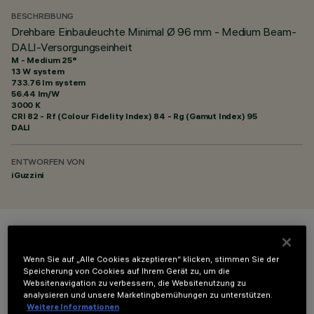
BESCHREIBUNG
Drehbare Einbauleuchte Minimal Ø 96 mm - Medium Beam-
DALI-Versorgungseinheit
M - Medium 25°
13 W system
733.76 lm system
56.44 lm/W
3000 K
CRI
82
- Rf (Colour Fidelity Index) 84 - Rg (Gamut Index) 95
DALI
ENTWORFEN VON
iGuzzini
FARBE
Wenn Sie auf „Alle Cookies akzeptieren“ klicken, stimmen Sie der
Speicherung von Cookies auf Ihrem Gerät zu, um die
Websitenavigation zu verbessern, die Websitenutzung zu
analysieren und unsere Marketingbemühungen zu unterstützen.
Weitere Informationen