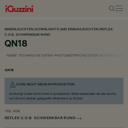
INNENLEUCHTEN
/
DOWNLIGHTS UND EINBAULEUCHTEN
/
REFLEX
/
C.O.B. SCHWENKBAR RUND
QN18
FARBE
TECHNISCHE DATEN
PHOTOMETRISCHE DATEN
ELEKTRISCHE D
QN18
CODE NICHT MEHR IN PRODUKTION
Achtung! Code nicht mehr in produktion. Bitte verwenden sie die suche,
um die am besten geeignete alternative zu finden.
TEIL VON
REFLEX C.O.B. SCHWENKBAR RUND