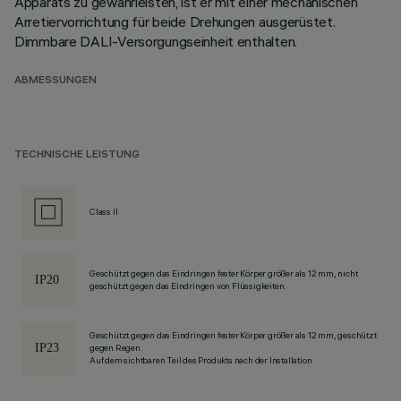
Apparats zu gewährleisten, ist er mit einer mechanischen
Arretiervorrichtung für beide Drehungen ausgerüstet.
Dimmbare DALI-Versorgungseinheit enthalten.
ABMESSUNGEN
TECHNISCHE LEISTUNG
Class II
Geschützt gegen das Eindringen fester Körper größer als 12 mm, nicht
geschützt gegen das Eindringen von Flüssigkeiten.
Geschützt gegen das Eindringen fester Körper größer als 12 mm, geschützt
gegen Regen.
Auf dem sichtbaren Teil des Produkts nach der Installation