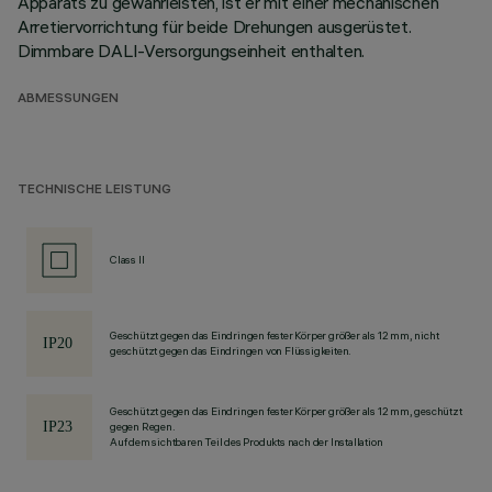
Apparats zu gewährleisten, ist er mit einer mechanischen
Arretiervorrichtung für beide Drehungen ausgerüstet.
Dimmbare DALI-Versorgungseinheit enthalten.
ABMESSUNGEN
TECHNISCHE LEISTUNG
Class II
Geschützt gegen das Eindringen fester Körper größer als 12 mm, nicht
geschützt gegen das Eindringen von Flüssigkeiten.
Geschützt gegen das Eindringen fester Körper größer als 12 mm, geschützt
gegen Regen.
Auf dem sichtbaren Teil des Produkts nach der Installation