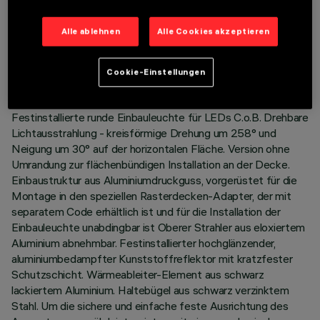
TECHNISCHE DATEN
Alle ablehnen
Alle Cookies akzeptieren
LETZTES UPDATE: 01.08.2026
Cookie-Einstellungen
BESCHREIBUNG
Festinstallierte runde Einbauleuchte für LEDs C.o.B. Drehbare
Lichtausstrahlung - kreisförmige Drehung um 258° und
Neigung um 30° auf der horizontalen Fläche. Version ohne
Umrandung zur flächenbündigen Installation an der Decke.
Einbaustruktur aus Aluminiumdruckguss, vorgerüstet für die
Montage in den speziellen Rasterdecken-Adapter, der mit
separatem Code erhältlich ist und für die Installation der
Einbauleuchte unabdingbar ist Oberer Strahler aus eloxiertem
Aluminium abnehmbar. Festinstallierter hochglänzender,
aluminiumbedampfter Kunststoffreflektor mit kratzfester
Schutzschicht. Wärmeableiter-Element aus schwarz
lackiertem Aluminium. Haltebügel aus schwarz verzinktem
Stahl. Um die sichere und einfache feste Ausrichtung des