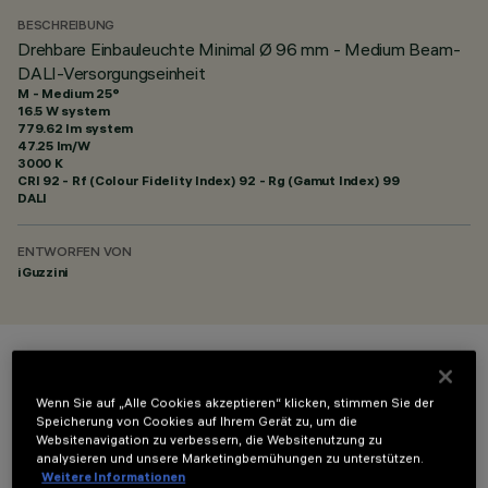
BESCHREIBUNG
Drehbare Einbauleuchte Minimal Ø 96 mm - Medium Beam-
DALI-Versorgungseinheit
M - Medium 25°
16.5 W system
779.62 lm system
47.25 lm/W
3000 K
CRI
92
- Rf (Colour Fidelity Index) 92 - Rg (Gamut Index) 99
DALI
ENTWORFEN VON
iGuzzini
FARBE
Wenn Sie auf „Alle Cookies akzeptieren“ klicken, stimmen Sie der
Speicherung von Cookies auf Ihrem Gerät zu, um die
Websitenavigation zu verbessern, die Websitenutzung zu
analysieren und unsere Marketingbemühungen zu unterstützen.
Weitere Informationen