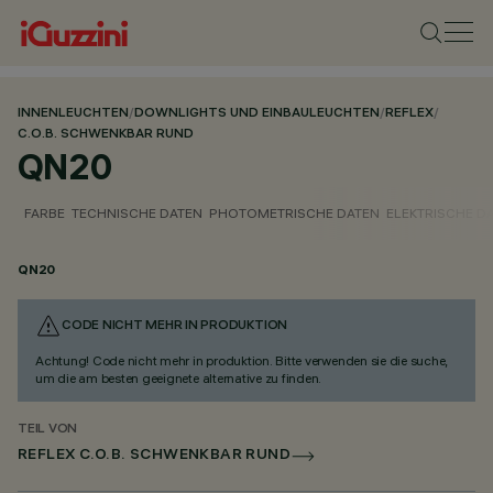
INNENLEUCHTEN
/
DOWNLIGHTS UND EINBAULEUCHTEN
/
REFLEX
/
C.O.B. SCHWENKBAR RUND
QN20
FARBE
TECHNISCHE DATEN
PHOTOMETRISCHE DATEN
ELEKTRISCHE D
QN20
CODE NICHT MEHR IN PRODUKTION
Achtung! Code nicht mehr in produktion. Bitte verwenden sie die suche,
um die am besten geeignete alternative zu finden.
TEIL VON
REFLEX C.O.B. SCHWENKBAR RUND