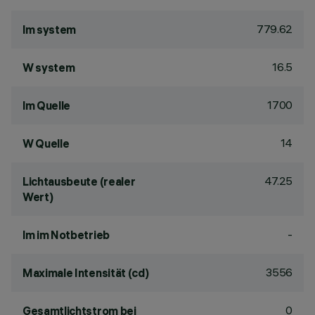
779.62
lm system
16.5
W system
1700
lm Quelle
14
W Quelle
47.25
Lichtausbeute (realer
Wert)
-
lm im Notbetrieb
3556
Maximale Intensität (cd)
0
Gesamtlichtstrom bei