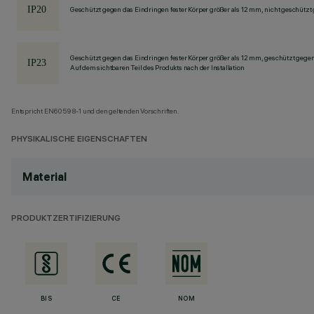
Geschützt gegen das Eindringen fester Körper größer als 12 mm, nicht geschützt
Geschützt gegen das Eindringen fester Körper größer als 12 mm, geschützt gege
Auf dem sichtbaren Teil des Produkts nach der Installation
Entspricht EN60598-1 und den geltenden Vorschriften.
PHYSIKALISCHE EIGENSCHAFTEN
Material
PRODUKTZERTIFIZIERUNG
BIS
CE
NOM