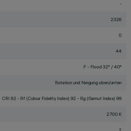
-
2326
0
44
F - Flood 32° / 40°
Rotation und Neigung oben/unten
CRI
92
- Rf (Colour Fidelity Index) 92 - Rg (Gamut Index) 99
2700 K
2