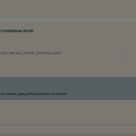
 SCHWENKBAR RUND
ATEN
INSTALLATION
DOWNLOADS
am besten geeignete alternative zu finden.