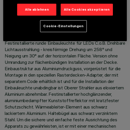
TECHNISCHE DATEN
Alle ablehnen
Alle Cookies akzeptieren
LETZTES UPDATE: 01.08.2026
Cookie-Einstellungen
BESCHREIBUNG
Festinstallierte runde Einbauleuchte für LEDs C.o.B. Drehbare
Lichtausstrahlung - kreisförmige Drehung um 258° und
Neigung um 30° auf der horizontalen Fläche. Version ohne
Umrandung zur flächenbündigen Installation an der Decke.
Einbaustruktur aus Aluminiumdruckguss, vorgerüstet für die
Montage in den speziellen Rasterdecken-Adapter, der mit
separatem Code erhältlich ist und für die Installation der
Einbauleuchte unabdingbar ist Oberer Strahler aus eloxiertem
Aluminium abnehmbar. Festinstallierter hochglänzender,
aluminiumbedampfter Kunststoffreflektor mit kratzfester
Schutzschicht. Wärmeableiter-Element aus schwarz
lackiertem Aluminium. Haltebügel aus schwarz verzinktem
Stahl. Um die sichere und einfache feste Ausrichtung des
Apparats zu gewährleisten, ist er mit einer mechanischen