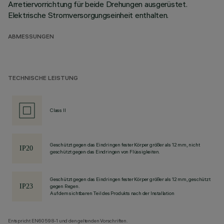
Arretiervorrichtung für beide Drehungen ausgerüstet.
Elektrische Stromversorgungseinheit enthalten.
ABMESSUNGEN
TECHNISCHE LEISTUNG
Class II
Geschützt gegen das Eindringen fester Körper größer als 12 mm, nicht
geschützt gegen das Eindringen von Flüssigkeiten.
Geschützt gegen das Eindringen fester Körper größer als 12 mm, geschützt
gegen Regen.
Auf dem sichtbaren Teil des Produkts nach der Installation
Entspricht EN60598-1 und den geltenden Vorschriften.