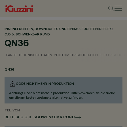
INNENLEUCHTEN
/
DOWNLIGHTS UND EINBAULEUCHTEN
/
REFLEX
/
C.O.B. SCHWENKBAR RUND
QN36
FARBE
TECHNISCHE DATEN
PHOTOMETRISCHE DATEN
ELEKTRISCHE D
QN36
CODE NICHT MEHR IN PRODUKTION
Achtung! Code nicht mehr in produktion. Bitte verwenden sie die suche,
um die am besten geeignete alternative zu finden.
TEIL VON
REFLEX C.O.B. SCHWENKBAR RUND