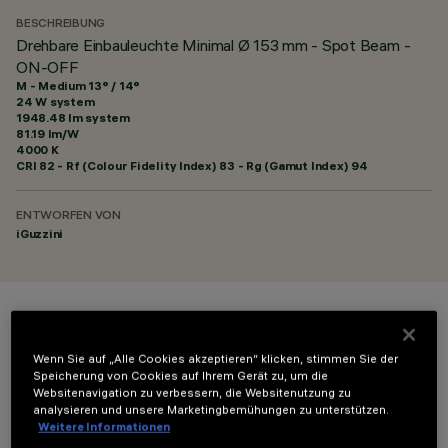
BESCHREIBUNG
Drehbare Einbauleuchte Minimal Ø 153 mm - Spot Beam -
ON-OFF
M - Medium 13° / 14°
24 W system
1948.48 lm system
81.19 lm/W
4000 K
CRI
82
- Rf (Colour Fidelity Index) 83 - Rg (Gamut Index) 94
ENTWORFEN VON
iGuzzini
FARBE
Wenn Sie auf „Alle Cookies akzeptieren“ klicken, stimmen Sie der
Speicherung von Cookies auf Ihrem Gerät zu, um die
Websitenavigation zu verbessern, die Websitenutzung zu
analysieren und unsere Marketingbemühungen zu unterstützen.
Weitere Informationen