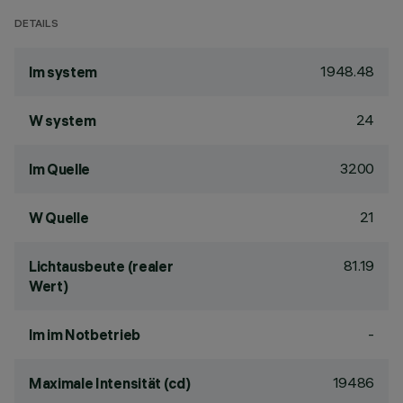
DETAILS
1948.48
lm system
24
W system
3200
lm Quelle
21
W Quelle
81.19
Lichtausbeute (realer
Wert)
-
lm im Notbetrieb
19486
Maximale Intensität (cd)