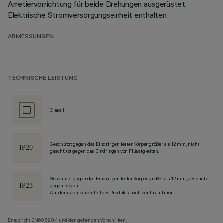
Arretiervorrichtung für beide Drehungen ausgerüstet.
Elektrische Stromversorgungseinheit enthalten.
ABMESSUNGEN
TECHNISCHE LEISTUNG
Class II
Geschützt gegen das Eindringen fester Körper größer als 12 mm, nicht
geschützt gegen das Eindringen von Flüssigkeiten.
Geschützt gegen das Eindringen fester Körper größer als 12 mm, geschützt
gegen Regen.
Auf dem sichtbaren Teil des Produkts nach der Installation
Entspricht EN60598-1 und den geltenden Vorschriften.