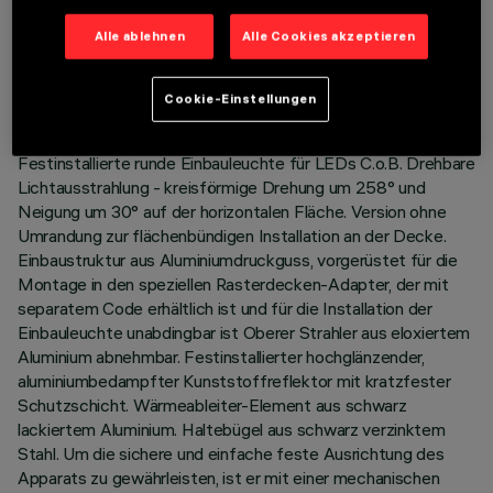
TECHNISCHE DATEN
Alle ablehnen
Alle Cookies akzeptieren
LETZTES UPDATE: 01.08.2026
Cookie-Einstellungen
BESCHREIBUNG
Festinstallierte runde Einbauleuchte für LEDs C.o.B. Drehbare
Lichtausstrahlung - kreisförmige Drehung um 258° und
Neigung um 30° auf der horizontalen Fläche. Version ohne
Umrandung zur flächenbündigen Installation an der Decke.
Einbaustruktur aus Aluminiumdruckguss, vorgerüstet für die
Montage in den speziellen Rasterdecken-Adapter, der mit
separatem Code erhältlich ist und für die Installation der
Einbauleuchte unabdingbar ist Oberer Strahler aus eloxiertem
Aluminium abnehmbar. Festinstallierter hochglänzender,
aluminiumbedampfter Kunststoffreflektor mit kratzfester
Schutzschicht. Wärmeableiter-Element aus schwarz
lackiertem Aluminium. Haltebügel aus schwarz verzinktem
Stahl. Um die sichere und einfache feste Ausrichtung des
Apparats zu gewährleisten, ist er mit einer mechanischen