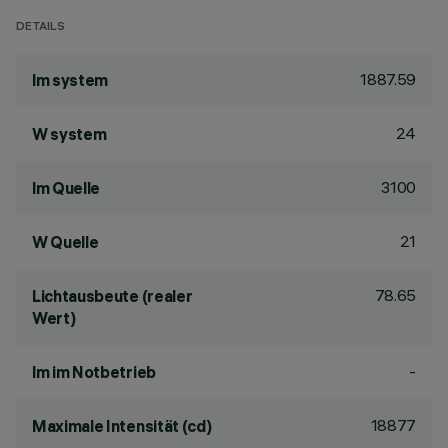
DETAILS
1887.59
lm system
24
W system
3100
lm Quelle
21
W Quelle
78.65
Lichtausbeute (realer
Wert)
-
lm im Notbetrieb
18877
Maximale Intensität (cd)