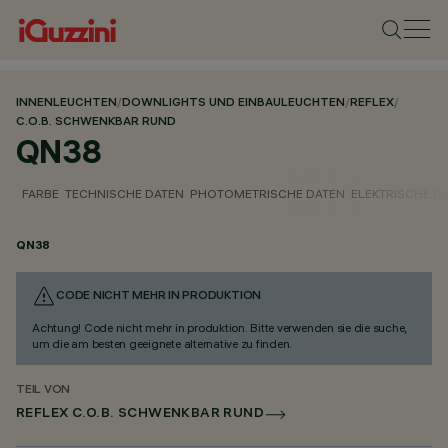
INNENLEUCHTEN
/
DOWNLIGHTS UND EINBAULEUCHTEN
/
REFLEX
/
C.O.B. SCHWENKBAR RUND
QN38
FARBE
TECHNISCHE DATEN
PHOTOMETRISCHE DATEN
ELEKTRISCHE D
QN38
CODE NICHT MEHR IN PRODUKTION
Achtung! Code nicht mehr in produktion. Bitte verwenden sie die suche,
um die am besten geeignete alternative zu finden.
TEIL VON
REFLEX C.O.B. SCHWENKBAR RUND