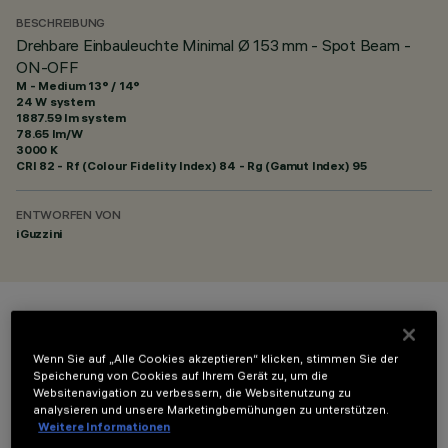
BESCHREIBUNG
Drehbare Einbauleuchte Minimal Ø 153 mm - Spot Beam -
ON-OFF
M - Medium 13° / 14°
24 W system
1887.59 lm system
78.65 lm/W
3000 K
CRI
82
- Rf (Colour Fidelity Index) 84 - Rg (Gamut Index) 95
ENTWORFEN VON
iGuzzini
FARBE
Wenn Sie auf „Alle Cookies akzeptieren“ klicken, stimmen Sie der
Speicherung von Cookies auf Ihrem Gerät zu, um die
Websitenavigation zu verbessern, die Websitenutzung zu
analysieren und unsere Marketingbemühungen zu unterstützen.
Weitere Informationen