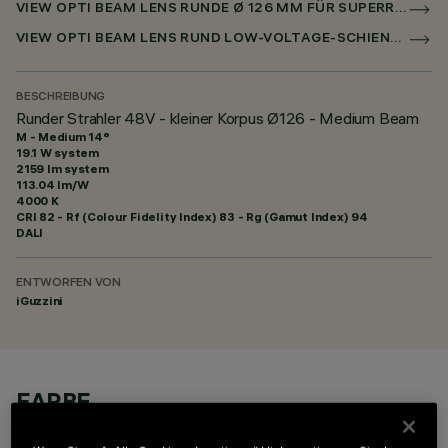
VIEW OPTI BEAM LENS RUNDE Ø 126 MM FÜR SUPERRAIL DALI POWERLINE
VIEW OPTI BEAM LENS RUND LOW-VOLTAGE-SCHIENE Ø 126MM
BESCHREIBUNG
Runder Strahler 48V - kleiner Korpus Ø126 - Medium Beam
M - Medium 14°
19.1 W system
2159 lm system
113.04 lm/W
4000 K
CRI
82
- Rf (Colour Fidelity Index) 83 - Rg (Gamut Index) 94
DALI
ENTWORFEN VON
iGuzzini
FARBE