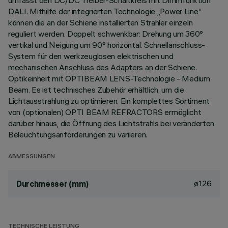
umfasst den DC/DC Treiber-Schaltkreis mit Dimmfunktion
DALI. Mithilfe der integrierten Technologie „Power Line“
können die an der Schiene installierten Strahler einzeln
reguliert werden. Doppelt schwenkbar: Drehung um 360°
vertikal und Neigung um 90° horizontal. Schnellanschluss-
System für den werkzeuglosen elektrischen und
mechanischen Anschluss des Adapters an der Schiene.
Optikeinheit mit OPTIBEAM LENS-Technologie - Medium
Beam. Es ist technisches Zubehör erhältlich, um die
Lichtausstrahlung zu optimieren. Ein komplettes Sortiment
von (optionalen) OPTI BEAM REFRACTORS ermöglicht
darüber hinaus, die Öffnung des Lichtstrahls bei veränderten
Beleuchtungsanforderungen zu variieren.
ABMESSUNGEN
ø126
Durchmesser (mm)
TECHNISCHE LEISTUNG