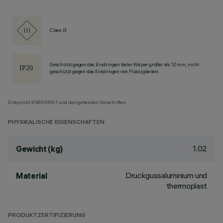
Class III
Geschützt gegen das Eindringen fester Körper größer als 12 mm, nicht
geschützt gegen das Eindringen von Flüssigkeiten.
Entspricht EN60598-1 und den geltenden Vorschriften.
PHYSIKALISCHE EIGENSCHAFTEN
1.02
Gewicht (kg)
Druckgussaluminium und
Material
thermoplast
PRODUKTZERTIFIZIERUNG