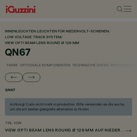
INNENLEUCHTEN
/
LEUCHTEN FÜR NIEDERVOLT-SCHIENEN
/
LOW VOLTAGE TRACK SYSTEM
/
VIEW OPTI BEAM LENS ROUND Ø 126 MM
QN67
FARBE
OPTIONALE KOMPONENTEN
TECHNISCHE DATEN
PHOTOMETRIS
QN67
Achtung! Code nicht mehr in produktion. Bitte verwenden sie die suche,
um die am besten geeignete alternative zu finden.
TEIL VON
VIEW OPTI BEAM LENS ROUND Ø 126 MM AUF NIEDERSPANNUNGSSCHIENE DALI POWERLINE