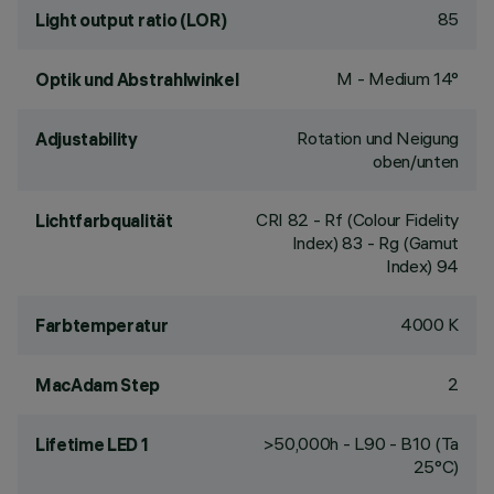
85
Light output ratio (LOR)
M - Medium 14°
Optik und Abstrahlwinkel
Rotation und Neigung
Adjustability
oben/unten
CRI
82
- Rf (Colour Fidelity
Lichtfarbqualität
Index) 83 - Rg (Gamut
Index) 94
4000 K
Farbtemperatur
2
MacAdam Step
>50,000h - L90 - B10 (Ta
Lifetime LED 1
25°C)