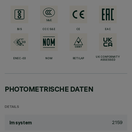
BIS
CCC S&E
CE
EAC
UK CONFORMITY
ENEC-03
NOM
RETILAP
ASSESSED
PHOTOMETRISCHE DATEN
DETAILS
2159
lm system