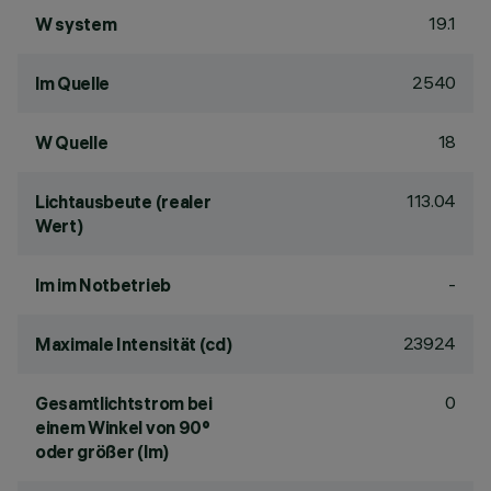
19.1
W system
2540
lm Quelle
18
W Quelle
113.04
Lichtausbeute (realer
Wert)
-
lm im Notbetrieb
23924
Maximale Intensität (cd)
0
Gesamtlichtstrom bei
einem Winkel von 90°
oder größer (lm)