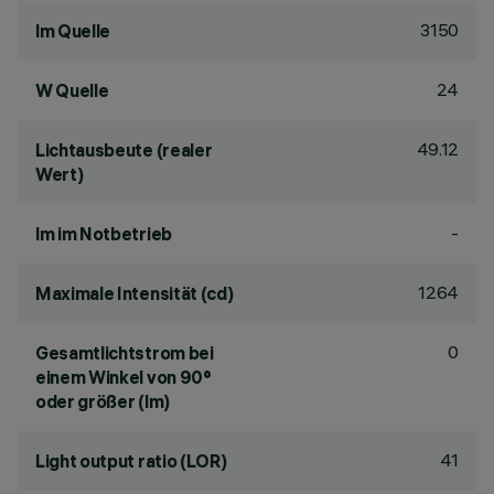
3150
lm Quelle
24
W Quelle
49.12
Lichtausbeute (realer
Wert)
-
lm im Notbetrieb
1264
Maximale Intensität (cd)
0
Gesamtlichtstrom bei
einem Winkel von 90°
oder größer (lm)
41
Light output ratio (LOR)