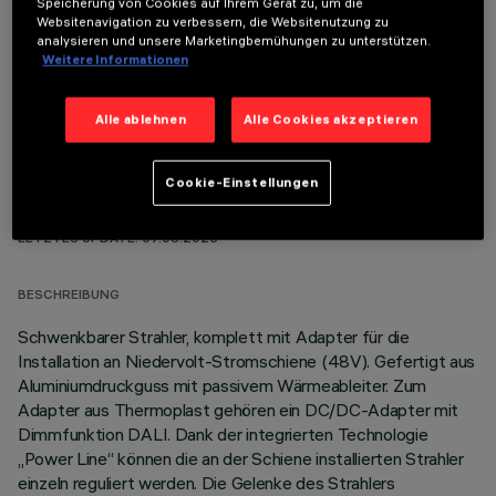
Speicherung von Cookies auf Ihrem Gerät zu, um die
Websitenavigation zu verbessern, die Websitenutzung zu
OPTIONALE KOMPONENTEN
analysieren und unsere Marketingbemühungen zu unterstützen.
Weitere Informationen
Alle ablehnen
Alle Cookies akzeptieren
Cookie-Einstellungen
TECHNISCHE DATEN
LETZTES UPDATE: 07.08.2026
BESCHREIBUNG
Schwenkbarer Strahler, komplett mit Adapter für die
Installation an Niedervolt-Stromschiene (48V). Gefertigt aus
Aluminiumdruckguss mit passivem Wärmeableiter. Zum
Adapter aus Thermoplast gehören ein DC/DC-Adapter mit
Dimmfunktion DALI. Dank der integrierten Technologie
„Power Line“ können die an der Schiene installierten Strahler
einzeln reguliert werden. Die Gelenke des Strahlers