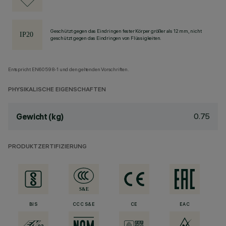
Geschützt gegen das Eindringen fester Körper größer als 12 mm, nicht
geschützt gegen das Eindringen von Flüssigkeiten.
Entspricht EN60598-1 und den geltenden Vorschriften.
PHYSIKALISCHE EIGENSCHAFTEN
0.75
Gewicht (kg)
PRODUKTZERTIFIZIERUNG
BIS
CCC S&E
CE
EAC