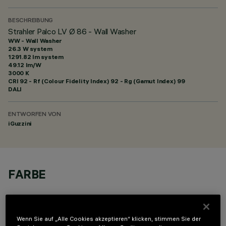
BESCHREIBUNG
Strahler Palco LV Ø 86 - Wall Washer
WW - Wall Washer
26.3 W system
1291.82 lm system
49.12 lm/W
3000 K
CRI
92
- Rf (Colour Fidelity Index) 92 - Rg (Gamut Index) 99
DALI
ENTWORFEN VON
iGuzzini
FARBE
Wenn Sie auf „Alle Cookies akzeptieren“ klicken, stimmen Sie der