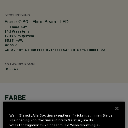
BESCHREIBUNG
Frame Ø 80 - Flood Beam - LED
F - Flood 40°
14.1 W system
1203.5 lm system
85.35 lm/W
4000 K
CRI
82
- Rf (Colour Fidelity Index) 83 - Rg (Gamut Index) 92
ENTWORFEN VON
iGuzzini
FARBE
Wenn Sie auf „Alle Cookies akzeptieren“ klicken, stimmen Sie der
Speicherung von Cookies auf Ihrem Gerät zu, um die
Websitenavigation zu verbessern, die Websitenutzung zu