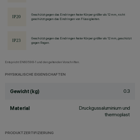
Geschützt gegen das Eindringen fester Körper größer als 12 mm, nicht
geschützt gegen das Eindringen von Flüssigkeiten.
Geschützt gegen das Eindringen fester Körper größer als 12 mm, geschützt
gegen Regen.
Entspricht EN60598-1 und den geltenden Vorschriften.
PHYSIKALISCHE EIGENSCHAFTEN
0.3
Gewicht (kg)
Druckgussaluminium und
Material
thermoplast
PRODUKTZERTIFIZIERUNG