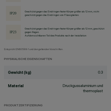
Geschützt gegen das Eindringen fester Körper größer als 12 mm, nicht
geschützt gegen das Eindringen von Flüssigkeiten.
Geschützt gegen das Eindringen fester Körper größer als 12 mm, geschützt
gegen Regen.
Auf dem sichtbaren Teil des Produkts nach der Installation
Entspricht EN60598-1 und den geltenden Vorschriften.
PHYSIKALISCHE EIGENSCHAFTEN
0.3
Gewicht (kg)
Druckgussaluminium und
Material
thermoplast
PRODUKTZERTIFIZIERUNG