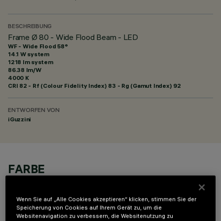
BESCHREIBUNG
Frame Ø 80 - Wide Flood Beam - LED
WF - Wide Flood 58°
14.1 W system
1218 lm system
86.38 lm/W
4000 K
CRI
82
- Rf (Colour Fidelity Index) 83 - Rg (Gamut Index) 92
ENTWORFEN VON
iGuzzini
FARBE
Wenn Sie auf „Alle Cookies akzeptieren“ klicken, stimmen Sie der
Speicherung von Cookies auf Ihrem Gerät zu, um die
Websitenavigation zu verbessern, die Websitenutzung zu