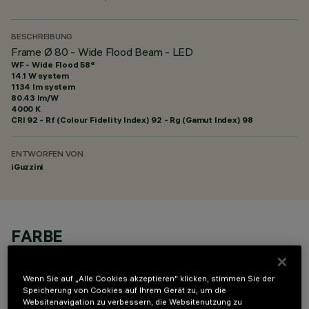
BESCHREIBUNG
Frame Ø 80 - Wide Flood Beam - LED
WF - Wide Flood 58°
14.1 W system
1134 lm system
80.43 lm/W
4000 K
CRI
92
- Rf (Colour Fidelity Index) 92 - Rg (Gamut Index) 98
ENTWORFEN VON
iGuzzini
FARBE
Wenn Sie auf „Alle Cookies akzeptieren“ klicken, stimmen Sie der
Speicherung von Cookies auf Ihrem Gerät zu, um die
Websitenavigation zu verbessern, die Websitenutzung zu