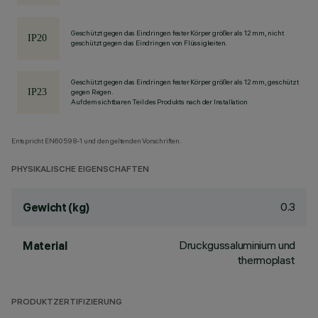
Geschützt gegen das Eindringen fester Körper größer als 12 mm, nicht
geschützt gegen das Eindringen von Flüssigkeiten.
Geschützt gegen das Eindringen fester Körper größer als 12 mm, geschützt
gegen Regen.
Auf dem sichtbaren Teil des Produkts nach der Installation
Entspricht EN60598-1 und den geltenden Vorschriften.
PHYSIKALISCHE EIGENSCHAFTEN
0.3
Gewicht (kg)
Druckgussaluminium und
Material
thermoplast
PRODUKTZERTIFIZIERUNG