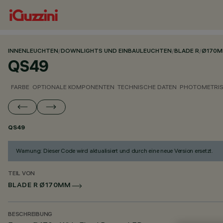
INNENLEUCHTEN
/
DOWNLIGHTS UND EINBAULEUCHTEN
/
BLADE R
/
Ø170
QS49
FARBE
OPTIONALE KOMPONENTEN
TECHNISCHE DATEN
PHOTOMETRIS
QS49
Warnung: Dieser Code wird aktualisiert und durch eine neue Version ersetzt.
TEIL VON
BLADE R Ø170MM
BESCHREIBUNG