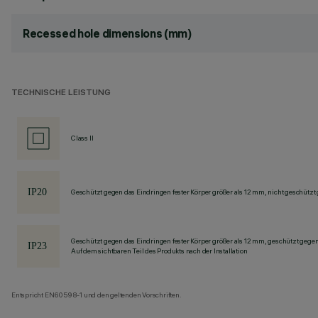
Recessed hole dimensions (mm)
TECHNISCHE LEISTUNG
Class II
Geschützt gegen das Eindringen fester Körper größer als 12 mm, nicht geschützt
Geschützt gegen das Eindringen fester Körper größer als 12 mm, geschützt gege
Auf dem sichtbaren Teil des Produkts nach der Installation
Entspricht EN60598-1 und den geltenden Vorschriften.