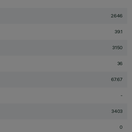
2646
39.1
3150
36
67.67
-
3403
0