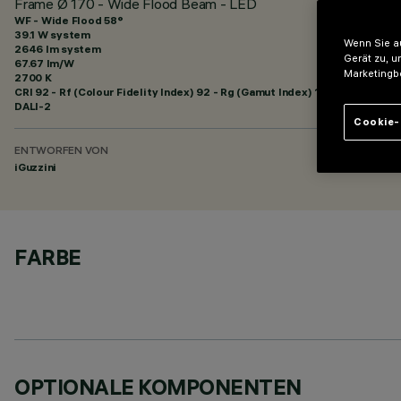
Frame Ø 170 - Wide Flood Beam - LED
WF - Wide Flood 58°
39.1 W system
Wenn Sie au
2646 lm system
Gerät zu, u
67.67 lm/W
Marketingb
2700 K
CRI
92
- Rf (Colour Fidelity Index) 92 - Rg (Gamut Index) 102
DALI-2
Cookie-
ENTWORFEN VON
iGuzzini
FARBE
OPTIONALE KOMPONENTEN