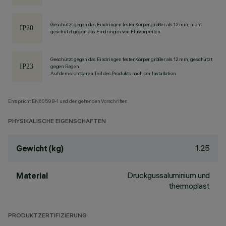
Geschützt gegen das Eindringen fester Körper größer als 12 mm, nicht
geschützt gegen das Eindringen von Flüssigkeiten.
Geschützt gegen das Eindringen fester Körper größer als 12 mm, geschützt
gegen Regen.
Auf dem sichtbaren Teil des Produkts nach der Installation
Entspricht EN60598-1 und den geltenden Vorschriften.
PHYSIKALISCHE EIGENSCHAFTEN
1.25
Gewicht (kg)
Druckgussaluminium und
Material
thermoplast
PRODUKTZERTIFIZIERUNG