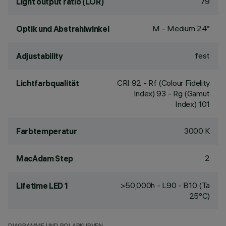
79
Light output ratio (LOR)
M - Medium 24°
Optik und Abstrahlwinkel
fest
Adjustability
CRI
92
- Rf (Colour Fidelity
Lichtfarbqualität
Index) 93 - Rg (Gamut
Index) 101
3000 K
Farbtemperatur
2
MacAdam Step
>50,000h - L90 - B10 (Ta
Lifetime LED 1
25°C)