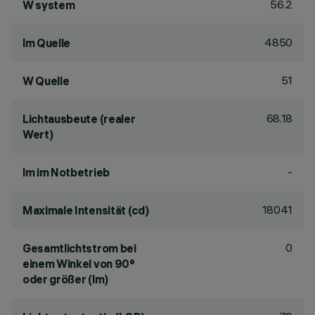
56.2
W system
4850
lm Quelle
51
W Quelle
68.18
Lichtausbeute (realer
Wert)
-
lm im Notbetrieb
18041
Maximale Intensität (cd)
0
Gesamtlichtstrom bei
einem Winkel von 90°
oder größer (lm)