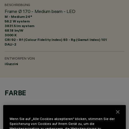
BESCHREIBUNG
Frame Ø 170 - Medium beam - LED
M - Medium 24°
56.2 W system
3831.5 lm system
68.18 lm/W
3000 K
CRI
92
- Rf (Colour Fidelity Index) 93 - Rg (Gamut Index) 101
DALI-2
ENTWORFEN VON
iGuzzini
FARBE
Wenn Sie auf „Alle Cookies akzeptieren“ klicken, stimmen Sie der
Speicherung von Cookies auf Ihrem Gerät zu, um die
Websitenavigation zu verbessern, die Websitenutzung zu