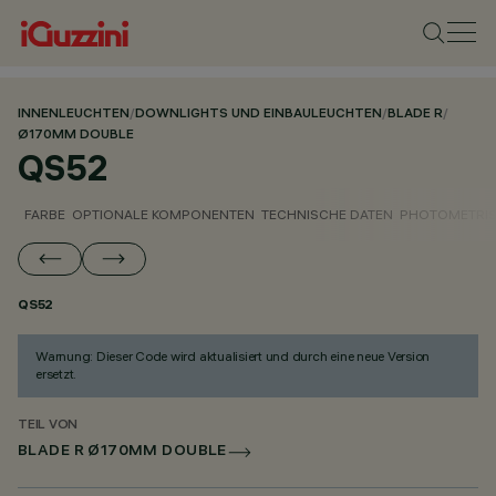
INNENLEUCHTEN
/
DOWNLIGHTS UND EINBAULEUCHTEN
/
BLADE R
/
Ø170MM DOUBLE
QS52
FARBE
OPTIONALE KOMPONENTEN
TECHNISCHE DATEN
PHOTOMETRIS
QS52
Warnung: Dieser Code wird aktualisiert und durch eine neue Version
ersetzt.
TEIL VON
BLADE R Ø170MM DOUBLE