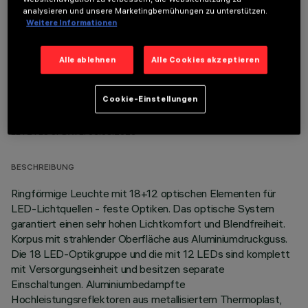
OPTIONALE KOMPONENTEN
analysieren und unsere Marketingbemühungen zu unterstützen.
Weitere Informationen
Alle ablehnen
Alle Cookies akzeptieren
Cookie-Einstellungen
TECHNISCHE DATEN
LETZTES UPDATE: 06.08.2026
BESCHREIBUNG
Ringförmige Leuchte mit 18+12 optischen Elementen für
LED-Lichtquellen - feste Optiken. Das optische System
garantiert einen sehr hohen Lichtkomfort und Blendfreiheit.
Korpus mit strahlender Oberfläche aus Aluminiumdruckguss.
Die 18 LED-Optikgruppe und die mit 12 LEDs sind komplett
mit Versorgungseinheit und besitzen separate
Einschaltungen. Aluminiumbedampfte
Hochleistungsreflektoren aus metallisiertem Thermoplast,