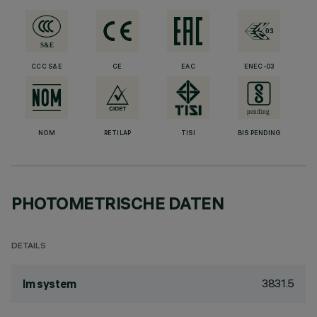
CCC S&E
CE
EAC
ENEC-03
NOM
RETILAP
TISI
BIS PENDING
PHOTOMETRISCHE DATEN
DETAILS
3831.5
lm system