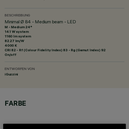
BESCHREIBUNG
Minimal Ø 84 - Medium beam - LED
M - Medium 24°
14.1 W system
1160 lm system
82.27 lm/W
4000 K
CRI
82
- Rf (Colour Fidelity Index) 83 - Rg (Gamut Index) 92
On/off
ENTWORFEN VON
iGuzzini
FARBE