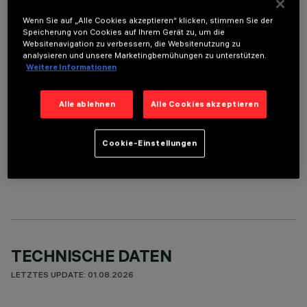
Wenn Sie auf „Alle Cookies akzeptieren“ klicken, stimmen Sie der
Speicherung von Cookies auf Ihrem Gerät zu, um die
ERFORDERLICHES ZUBEHÖR
Websitenavigation zu verbessern, die Websitenutzung zu
analysieren und unsere Marketingbemühungen zu unterstützen.
Um das Produkt ordnungsgemäß zu installieren und zu betreiben, muss eines der erforderlichen
Weitere Informationen
Zubehörteile bestellt werden:
Alle ablehnen
Alle Cookies akzeptieren
Cookie-Einstellungen
OPTIONALE KOMPONENTEN
TECHNISCHE DATEN
LETZTES UPDATE: 01.08.2026