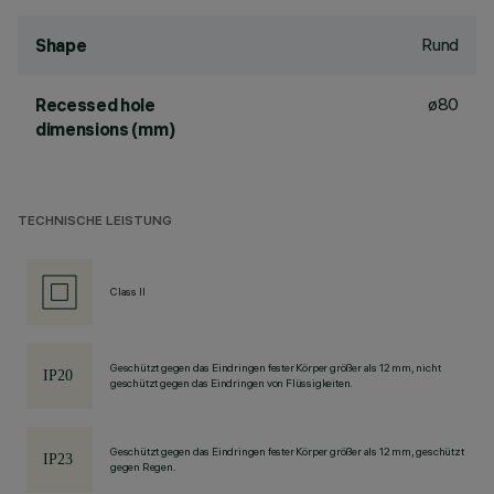
Rund
Shape
ø80
Recessed hole
dimensions (mm)
TECHNISCHE LEISTUNG
Class II
Geschützt gegen das Eindringen fester Körper größer als 12 mm, nicht
geschützt gegen das Eindringen von Flüssigkeiten.
Geschützt gegen das Eindringen fester Körper größer als 12 mm, geschützt
gegen Regen.