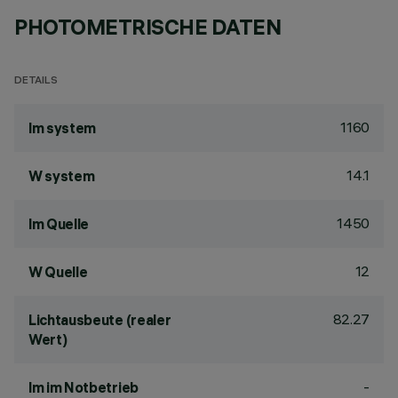
PHOTOMETRISCHE DATEN
DETAILS
1160
lm system
14.1
W system
1450
lm Quelle
12
W Quelle
82.27
Lichtausbeute (realer
Wert)
-
lm im Notbetrieb