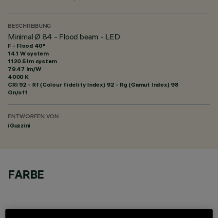
BESCHREIBUNG
Minimal Ø 84 - Flood beam - LED
F - Flood 40°
14.1 W system
1120.5 lm system
79.47 lm/W
4000 K
CRI
92
- Rf (Colour Fidelity Index) 92 - Rg (Gamut Index) 98
On/off
ENTWORFEN VON
iGuzzini
FARBE