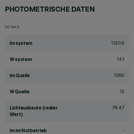
PHOTOMETRISCHE DATEN
DETAILS
1120.5
lm system
14.1
W system
1350
lm Quelle
12
W Quelle
79.47
Lichtausbeute (realer
Wert)
-
lm im Notbetrieb