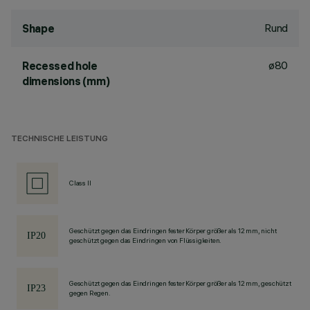
Rund
Shape
ø80
Recessed hole
dimensions (mm)
TECHNISCHE LEISTUNG
Class II
Geschützt gegen das Eindringen fester Körper größer als 12 mm, nicht
geschützt gegen das Eindringen von Flüssigkeiten.
Geschützt gegen das Eindringen fester Körper größer als 12 mm, geschützt
gegen Regen.