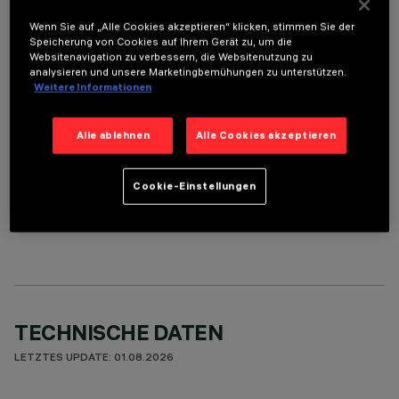
Wenn Sie auf „Alle Cookies akzeptieren“ klicken, stimmen Sie der
Speicherung von Cookies auf Ihrem Gerät zu, um die
ERFORDERLICHES ZUBEHÖR
Websitenavigation zu verbessern, die Websitenutzung zu
analysieren und unsere Marketingbemühungen zu unterstützen.
Um das Produkt ordnungsgemäß zu installieren und zu betreiben, muss eines der erforderlichen
Weitere Informationen
Zubehörteile bestellt werden:
Alle ablehnen
Alle Cookies akzeptieren
Cookie-Einstellungen
OPTIONALE KOMPONENTEN
TECHNISCHE DATEN
LETZTES UPDATE: 01.08.2026