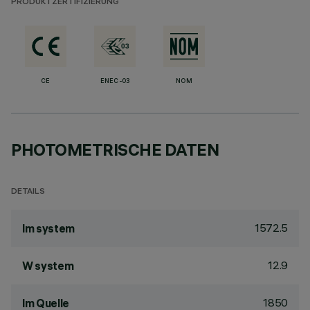
PRODUKTZERTIFIZIERUNG
CE
ENEC-03
NOM
PHOTOMETRISCHE DATEN
DETAILS
1572.5
lm system
12.9
W system
1850
lm Quelle