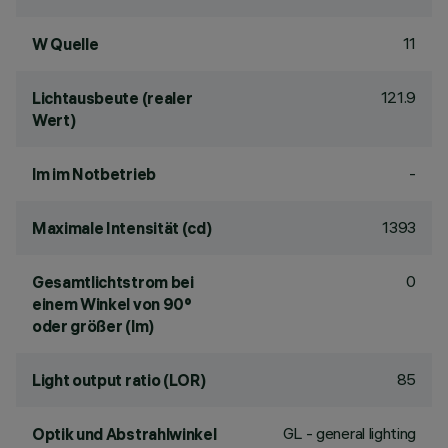
11
W Quelle
121.9
Lichtausbeute (realer
Wert)
-
lm im Notbetrieb
1393
Maximale Intensität (cd)
0
Gesamtlichtstrom bei
einem Winkel von 90°
oder größer (lm)
85
Light output ratio (LOR)
GL - general lighting
Optik und Abstrahlwinkel