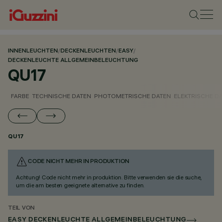
INNENLEUCHTEN
/
DECKENLEUCHTEN
/
EASY
/
DECKENLEUCHTE ALLGEMEINBELEUCHTUNG
QU17
FARBE
TECHNISCHE DATEN
PHOTOMETRISCHE DATEN
ELEKTRISCHE D
QU17
CODE NICHT MEHR IN PRODUKTION
Achtung! Code nicht mehr in produktion. Bitte verwenden sie die suche,
um die am besten geeignete alternative zu finden.
TEIL VON
EASY DECKENLEUCHTE ALLGEMEINBELEUCHTUNG