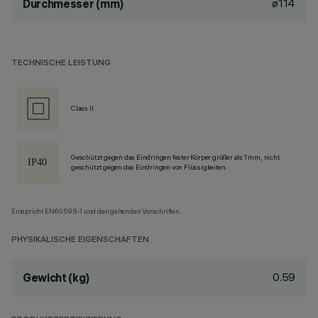
ø114
Durchmesser (mm)
TECHNISCHE LEISTUNG
Class II
Geschützt gegen das Eindringen fester Körper größer als 1 mm, nicht
geschützt gegen das Eindringen von Flüssigkeiten.
Entspricht EN60598-1 und den geltenden Vorschriften.
PHYSIKALISCHE EIGENSCHAFTEN
0.59
Gewicht (kg)