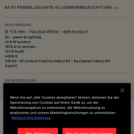
EASY PENDELLEUCHTE ALLGEMEINBELEUCHTUNG
BESCHREIBUNG
Ø 114 mm - Neutral White - elektronisch
GL - general lighting
12.9 W system
1572.5 lm system
121.9 lm/W
4000 K
CRI
82
- Rf (Colour Fidelity Index) 83 - Rg (Gamut Index) 94
On/off
ENTWORFEN VON
iGuzzini
Wenn Sie auf „Alle Cookies akzeptieren“ klicken, stimmen Sie der
Speicherung von Cookies auf Ihrem Gerät zu, um die
Websitenavigation zu verbessern, die Websitenutzung zu
analysieren und unsere Marketingbemühungen zu unterstützen.
FARBE
Weitere Informationen
Alle ablehnen
Alle Cookies akzeptieren