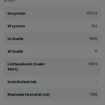
DETAILS
1572.5
lm system
13.2
W system
1850
lm Quelle
11
W Quelle
119.13
Lichtausbeute (realer
Wert)
-
lm im Notbetrieb
1393
Maximale Intensität (cd)