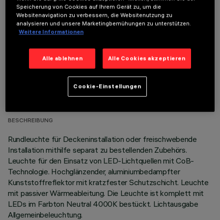
Speicherung von Cookies auf Ihrem Gerät zu, um die
Um das Produkt ordnungsgemäß zu installieren und zu betreiben, muss eines der erforderlichen
Websitenavigation zu verbessern, die Websitenutzung zu
Zubehörteile bestellt werden:
analysieren und unsere Marketingbemühungen zu unterstützen.
Weitere Informationen
Alle ablehnen
Alle Cookies akzeptieren
TECHNISCHE DATEN
Cookie-Einstellungen
LETZTES UPDATE: 05.08.2026
BESCHREIBUNG
Rundleuchte für Deckeninstallation oder freischwebende
Installation mithilfe separat zu bestellenden Zubehörs.
Leuchte für den Einsatz von LED-Lichtquellen mit CoB-
Technologie. Hochglänzender, aluminiumbedampfter
Kunststoffreflektor mit kratzfester Schutzschicht. Leuchte
mit passiver Wärmeableitung. Die Leuchte ist komplett mit
LEDs im Farbton Neutral 4000K bestückt. Lichtausgabe
Allgemeinbeleuchtung.