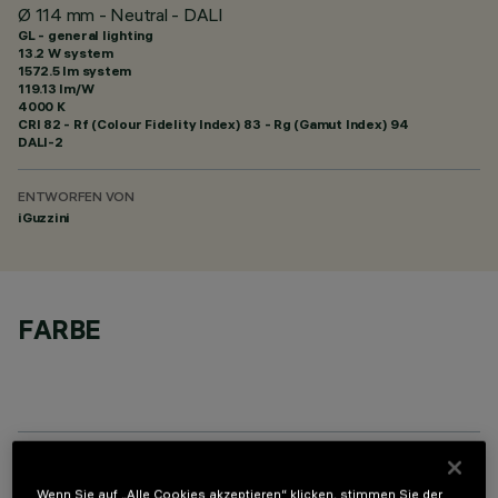
Ø 114 mm - Neutral - DALI
GL - general lighting
13.2 W system
1572.5 lm system
119.13 lm/W
4000 K
CRI
82
- Rf (Colour Fidelity Index) 83 - Rg (Gamut Index) 94
DALI-2
ENTWORFEN VON
iGuzzini
FARBE
ERFORDERLICHES ZUBEHÖR
Wenn Sie auf „Alle Cookies akzeptieren“ klicken, stimmen Sie der