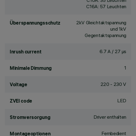
C10A: 35 Leuchten
C16A: 57 Leuchten
2kV Gleichtaktspannung
Überspannungsschutz
und 1kV
Gegentaktspannung
6.7 A / 27 µs
Inrush current
1
Minimale Dimmung
220 - 230 V
Voltage
LED
ZVEI code
Driver enthalten
Stromversorgung
Fernbedient
Montageoptionen