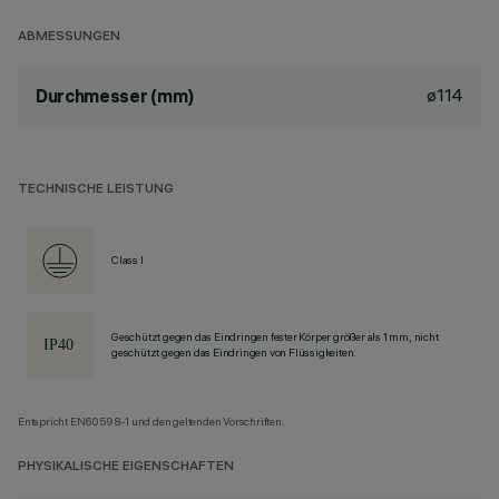
ABMESSUNGEN
ø114
Durchmesser (mm)
TECHNISCHE LEISTUNG
Class I
Geschützt gegen das Eindringen fester Körper größer als 1 mm, nicht
geschützt gegen das Eindringen von Flüssigkeiten.
Entspricht EN60598-1 und den geltenden Vorschriften.
PHYSIKALISCHE EIGENSCHAFTEN