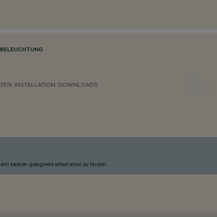
NBELEUCHTUNG
ATEN
INSTALLATION
DOWNLOADS
am besten geeignete alternative zu finden.