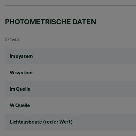
PHOTOMETRISCHE DATEN
DETAILS
lm system
W system
lm Quelle
W Quelle
Lichtausbeute (realer Wert)