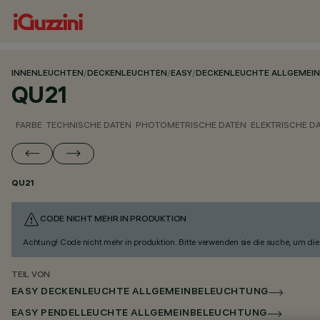
INNENLEUCHTEN
/
DECKENLEUCHTEN
/
EASY
/
DECKENLEUCHTE ALLGEMEI
QU21
FARBE
TECHNISCHE DATEN
PHOTOMETRISCHE DATEN
ELEKTRISCHE D
QU21
CODE NICHT MEHR IN PRODUKTION
Achtung! Code nicht mehr in produktion. Bitte verwenden sie die suche, um die 
TEIL VON
EASY DECKENLEUCHTE ALLGEMEINBELEUCHTUNG
EASY PENDELLEUCHTE ALLGEMEINBELEUCHTUNG