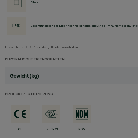
Class II
Geschützt gegen das Eindringen fester Körper größer als 1 mm, nicht geschützt 
Entspricht EN60598-1 und den geltenden Vorschriften.
PHYSIKALISCHE EIGENSCHAFTEN
Gewicht (kg)
PRODUKTZERTIFIZIERUNG
CE
ENEC-03
NOM