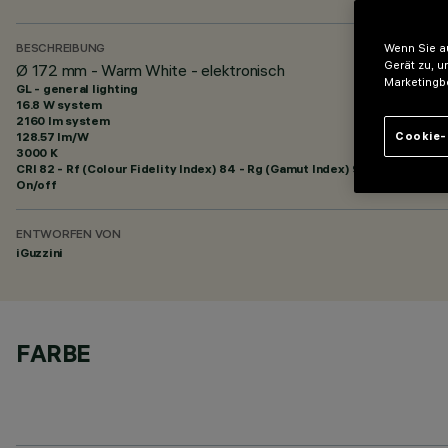
Wenn Sie au
BESCHREIBUNG
Gerät zu, u
Ø 172 mm - Warm White - elektronisch
Marketingb
GL - general lighting
16.8 W system
2160 lm system
128.57 lm/W
Cookie-
3000 K
CRI
82
- Rf (Colour Fidelity Index) 84 - Rg (Gamut Index) 95
On/off
ENTWORFEN VON
iGuzzini
FARBE