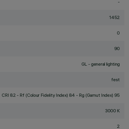
-
1452
0
90
GL - general lighting
fest
CRI
82
- Rf (Colour Fidelity Index) 84 - Rg (Gamut Index) 95
3000 K
2