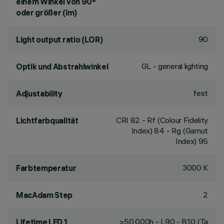
einem Winkel von 90°
oder größer (lm)
90
Light output ratio (LOR)
GL - general lighting
Optik und Abstrahlwinkel
fest
Adjustability
CRI
82
- Rf (Colour Fidelity
Lichtfarbqualität
Index) 84 - Rg (Gamut
Index) 95
3000 K
Farbtemperatur
2
MacAdam Step
>50,000h - L90 - B10 (Ta
Lifetime LED 1