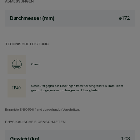
ABMESSUNGEN
ø172
Durchmesser (mm)
TECHNISCHE LEISTUNG
Class I
Geschützt gegen das Eindringen fester Körper größer als 1 mm, nicht
geschützt gegen das Eindringen von Flüssigkeiten.
Entspricht EN60598-1 und den geltenden Vorschriften.
PHYSIKALISCHE EIGENSCHAFTEN
1.03
Gewicht (kg)