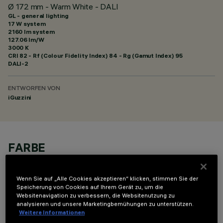
Ø 172 mm - Warm White - DALI
GL - general lighting
17 W system
2160 lm system
127.06 lm/W
3000 K
CRI
82
- Rf (Colour Fidelity Index) 84 - Rg (Gamut Index) 95
DALI-2
ENTWORFEN VON
iGuzzini
FARBE
Wenn Sie auf „Alle Cookies akzeptieren“ klicken, stimmen Sie der
Speicherung von Cookies auf Ihrem Gerät zu, um die
Websitenavigation zu verbessern, die Websitenutzung zu
analysieren und unsere Marketingbemühungen zu unterstützen.
Weitere Informationen
OPTIONALE KOMPONENTEN