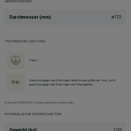
ABMESSUNGEN
ø172
Durchmesser (mm)
TECHNISCHE LEISTUNG
Class I
Geschützt gegen das Eindringen fester Körper größer als 1 mm, nicht
geschützt gegen das Eindringen von Flüssigkeiten.
Entspricht EN60598-1 und den geltenden Vorschriften.
PHYSIKALISCHE EIGENSCHAFTEN
1.03
Gewicht (kg)