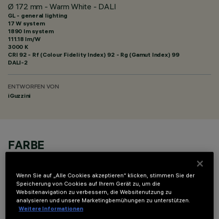
Ø 172 mm - Warm White - DALI
GL - general lighting
17 W system
1890 lm system
111.18 lm/W
3000 K
CRI
92
- Rf (Colour Fidelity Index) 92 - Rg (Gamut Index) 99
DALI-2
ENTWORFEN VON
iGuzzini
FARBE
Wenn Sie auf „Alle Cookies akzeptieren“ klicken, stimmen Sie der
Speicherung von Cookies auf Ihrem Gerät zu, um die
Websitenavigation zu verbessern, die Websitenutzung zu
analysieren und unsere Marketingbemühungen zu unterstützen.
Weitere Informationen
OPTIONALE KOMPONENTEN