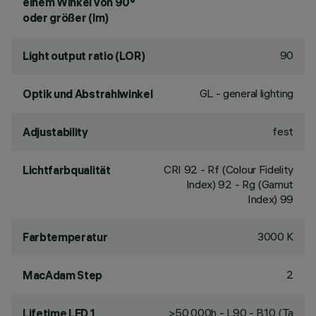
einem Winkel von 90°
oder größer (lm)
90
Light output ratio (LOR)
GL - general lighting
Optik und Abstrahlwinkel
fest
Adjustability
CRI
92
- Rf (Colour Fidelity
Lichtfarbqualität
Index) 92 - Rg (Gamut
Index) 99
3000 K
Farbtemperatur
2
MacAdam Step
>50,000h - L90 - B10 (Ta
Lifetime LED 1