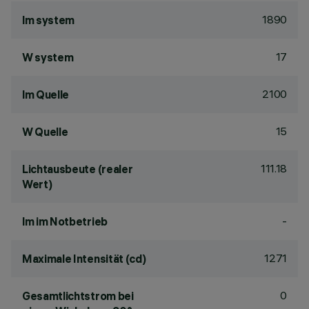
1890
lm system
17
W system
2100
lm Quelle
15
W Quelle
111.18
Lichtausbeute (realer
Wert)
-
lm im Notbetrieb
1271
Maximale Intensität (cd)
0
Gesamtlichtstrom bei