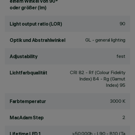
einem Winkel von 90°
oder größer (lm)
90
Light output ratio (LOR)
GL - general lighting
Optik und Abstrahlwinkel
fest
Adjustability
CRI
82
- Rf (Colour Fidelity
Lichtfarbqualität
Index) 84 - Rg (Gamut
Index) 95
3000 K
Farbtemperatur
2
MacAdam Step
>50,000h - L90 - B10 (Ta
Lifetime LED 1