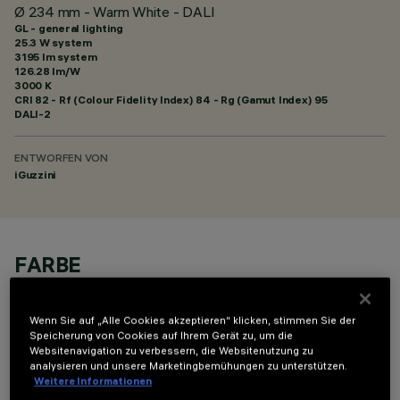
Ø 234 mm - Warm White - DALI
GL - general lighting
25.3 W system
3195 lm system
126.28 lm/W
3000 K
CRI
82
- Rf (Colour Fidelity Index) 84 - Rg (Gamut Index) 95
DALI-2
ENTWORFEN VON
iGuzzini
FARBE
Wenn Sie auf „Alle Cookies akzeptieren“ klicken, stimmen Sie der
Speicherung von Cookies auf Ihrem Gerät zu, um die
Websitenavigation zu verbessern, die Websitenutzung zu
analysieren und unsere Marketingbemühungen zu unterstützen.
Weitere Informationen
OPTIONALE KOMPONENTEN