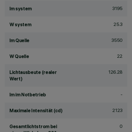
3195
lm system
25.3
W system
3550
lm Quelle
22
W Quelle
126.28
Lichtausbeute (realer
Wert)
-
lm im Notbetrieb
2123
Maximale Intensität (cd)
0
Gesamtlichtstrom bei