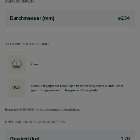
ABMESSUNGEN
ø234
Durchmesser (mm)
TECHNISCHE LEISTUNG
Class I
Geschützt gegen das Eindringen fester Körper größer als 1 mm, nicht
geschützt gegen das Eindringen von Flüssigkeiten.
Entspricht EN60598-1 und den geltenden Vorschriften.
PHYSIKALISCHE EIGENSCHAFTEN
1.76
Gewicht (kg)