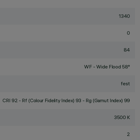
1340
0
84
WF - Wide Flood 58°
fest
CRI
92
- Rf (Colour Fidelity Index) 93 - Rg (Gamut Index) 99
3500 K
2