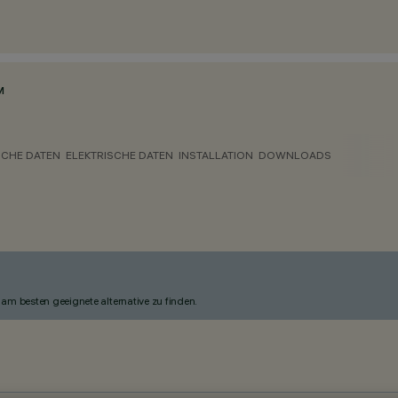
M
CHE DATEN
ELEKTRISCHE DATEN
INSTALLATION
DOWNLOADS
am besten geeignete alternative zu finden.