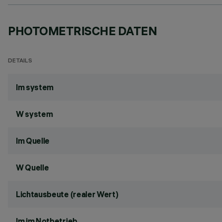
PHOTOMETRISCHE DATEN
DETAILS
lm system
W system
lm Quelle
W Quelle
Lichtausbeute (realer Wert)
lm im Notbetrieb