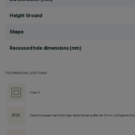
Height Ground
Shape
Recessed hole dimensions (mm)
TECHNISCHE LEISTUNG
Class II
Geschützt gegen das Eindringen fester Körper größer als 12 mm, nicht geschützt