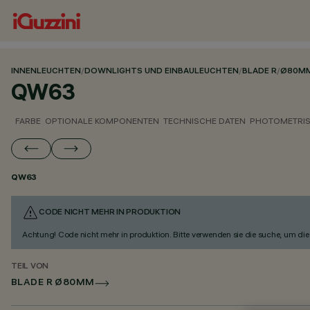
INNENLEUCHTEN
/
DOWNLIGHTS UND EINBAULEUCHTEN
/
BLADE R
/
Ø80M
QW63
FARBE
OPTIONALE KOMPONENTEN
TECHNISCHE DATEN
PHOTOMETRIS
QW63
CODE NICHT MEHR IN PRODUKTION
Achtung! Code nicht mehr in produktion. Bitte verwenden sie die suche, um die 
TEIL VON
BLADE R Ø80MM