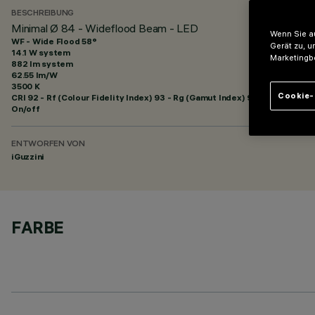
BESCHREIBUNG
Minimal Ø 84 - Wideflood Beam - LED
Wenn Sie au
WF - Wide Flood 58°
Gerät zu, u
14.1 W system
Marketingb
882 lm system
62.55 lm/W
3500 K
Cookie-
CRI
92
- Rf (Colour Fidelity Index) 93 - Rg (Gamut Index) 99
On/off
ENTWORFEN VON
iGuzzini
FARBE