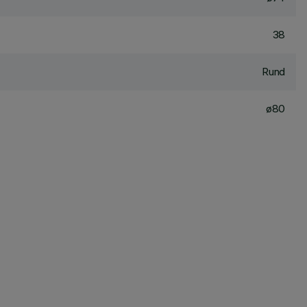
38
Rund
ø80