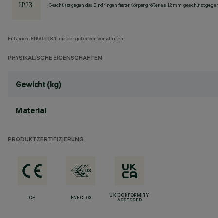
Geschützt gegen das Eindringen fester Körper größer als 12 mm, geschützt gege
Entspricht EN60598-1 und den geltenden Vorschriften.
PHYSIKALISCHE EIGENSCHAFTEN
Gewicht (kg)
Material
PRODUKTZERTIFIZIERUNG
UK CONFORMITY
CE
ENEC-03
ASSESSED