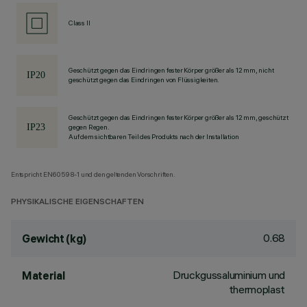
Class II
Geschützt gegen das Eindringen fester Körper größer als 12 mm, nicht
geschützt gegen das Eindringen von Flüssigkeiten.
Geschützt gegen das Eindringen fester Körper größer als 12 mm, geschützt
gegen Regen.
Auf dem sichtbaren Teil des Produkts nach der Installation
Entspricht EN60598-1 und den geltenden Vorschriften.
PHYSIKALISCHE EIGENSCHAFTEN
0.68
Gewicht (kg)
Druckgussaluminium und
Material
thermoplast