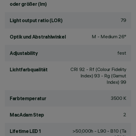
oder größer (lm)
79
Light output ratio (LOR)
M - Medium 26°
Optik und Abstrahlwinkel
fest
Adjustability
CRI
92
- Rf (Colour Fidelity
Lichtfarbqualität
Index) 93 - Rg (Gamut
Index) 99
3500 K
Farbtemperatur
2
MacAdam Step
>50,000h - L90 - B10 (Ta
Lifetime LED 1