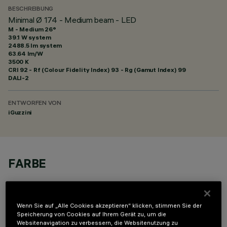
BESCHREIBUNG
Minimal Ø 174 - Medium beam - LED
M - Medium 26°
39.1 W system
2488.5 lm system
63.64 lm/W
3500 K
CRI
92
- Rf (Colour Fidelity Index) 93 - Rg (Gamut Index) 99
DALI-2
ENTWORFEN VON
iGuzzini
FARBE
Wenn Sie auf „Alle Cookies akzeptieren“ klicken, stimmen Sie der
Speicherung von Cookies auf Ihrem Gerät zu, um die
Websitenavigation zu verbessern, die Websitenutzung zu