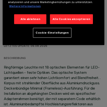
analysieren und unsere Marketingbemühungen zu unterstützen.
OPTIONALE KOMPONENTEN
Weitere Informationen
Alle ablehnen
Alle Cookies akzeptieren
Cookie-Einstellungen
TECHNISCHE DATEN
LETZTES UPDATE: 06.08.2026
BESCHREIBUNG
Ringförmige Leuchte mit 18 optischen Elementen für LED-
Lichtquellen - feste Optiken. Das optische System
garantiert einen sehr hohen Lichtkomfort und Blendfreiheit. .
Korpus mit strahlender Oberfläche aus Aluminiumdruckguss.
Deckenbündige Minimal (Frameless)-Ausführung. Für die
Installation an abgehängten Decken wird ein spezifischer
Adapterrahmen benötigt, der mit separatem Code erhältlich
ist. Aluminiumbedampfte Hochleistungsreflektoren aus