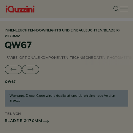
INNENLEUCHTEN
/
DOWNLIGHTS UND EINBAULEUCHTEN
/
BLADE R
/
Ø170MM
QW67
FARBE
OPTIONALE KOMPONENTEN
TECHNISCHE DATEN
PHOTOMETRIS
QW67
Warnung: Dieser Code wird aktualisiert und durch eine neue Version
ersetzt.
TEIL VON
BLADE R Ø170MM