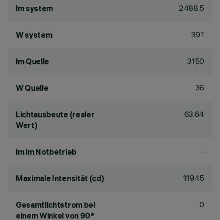
2488.5
lm system
39.1
W system
3150
lm Quelle
36
W Quelle
63.64
Lichtausbeute (realer
Wert)
-
lm im Notbetrieb
11945
Maximale Intensität (cd)
0
Gesamtlichtstrom bei
einem Winkel von 90°