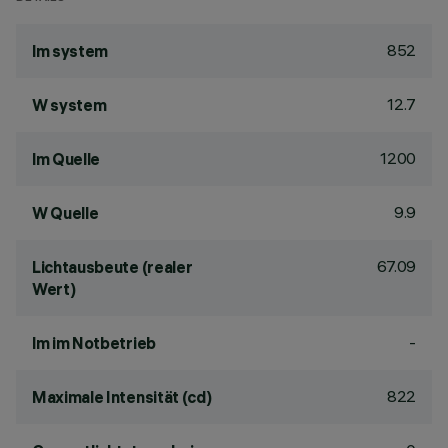
852
lm system
12.7
W system
1200
lm Quelle
9.9
W Quelle
67.09
Lichtausbeute (realer
Wert)
-
lm im Notbetrieb
822
Maximale Intensität (cd)