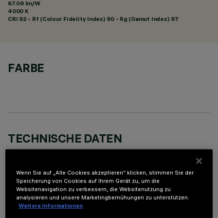
67.09 lm/W
4000 K
CRI
92
- Rf (Colour Fidelity Index) 90 - Rg (Gamut Index) 97
FARBE
TECHNISCHE DATEN
LETZTES UPDATE: 06.08.2026
Wenn Sie auf „Alle Cookies akzeptieren“ klicken, stimmen Sie der
BESCHREIBUNG
Speicherung von Cookies auf Ihrem Gerät zu, um die
Websitenavigation zu verbessern, die Websitenutzung zu
Miniaturisierte, rechteckige Einbauleuchte mit 5 optischen
analysieren und unsere Marketingbemühungen zu unterstützen.
Elementen mit LED-Lampen - feste Wide Oval-Optiken mit
Weitere Informationen
asymmetrischer Lichtausgabe mit großer Öffnung und