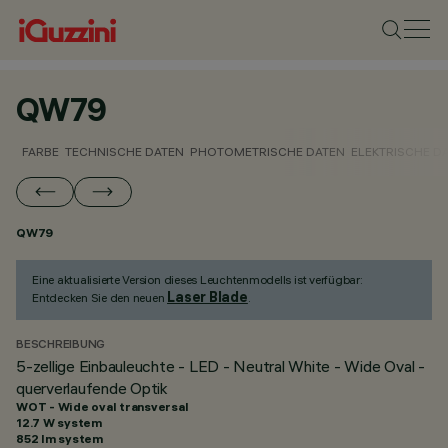
QW79
FARBE
TECHNISCHE DATEN
PHOTOMETRISCHE DATEN
ELEKTRISCHE D
QW79
Eine aktualisierte Version dieses Leuchtenmodells ist verfügbar:
Laser Blade
Entdecken Sie den neuen
.
BESCHREIBUNG
5-zellige Einbauleuchte - LED - Neutral White - Wide Oval -
querverlaufende Optik
WOT - Wide oval transversal
12.7 W system
852 lm system