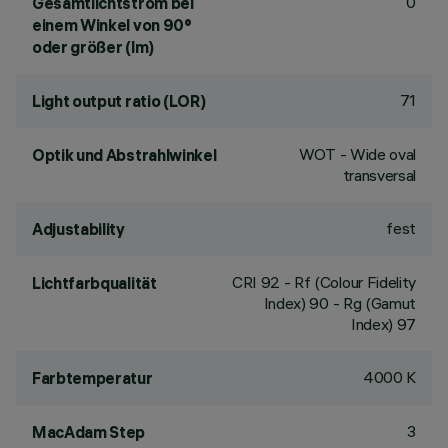
0
Gesamtlichtstrom bei
einem Winkel von 90°
oder größer (lm)
71
Light output ratio (LOR)
WOT - Wide oval
Optik und Abstrahlwinkel
transversal
fest
Adjustability
CRI
92
- Rf (Colour Fidelity
Lichtfarbqualität
Index) 90 - Rg (Gamut
Index) 97
4000 K
Farbtemperatur
3
MacAdam Step