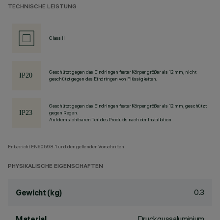
TECHNISCHE LEISTUNG
Class II
Geschützt gegen das Eindringen fester Körper größer als 12 mm, nicht
geschützt gegen das Eindringen von Flüssigkeiten.
Geschützt gegen das Eindringen fester Körper größer als 12 mm, geschützt
gegen Regen.
Auf dem sichtbaren Teil des Produkts nach der Installation
Entspricht EN60598-1 und den geltenden Vorschriften.
PHYSIKALISCHE EIGENSCHAFTEN
0.3
Gewicht (kg)
Druckgussaluminium
Material