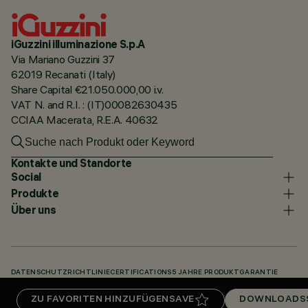
iGuzzini illuminazione S.p.A
Via Mariano Guzzini 37
62019 Recanati (Italy)
Share Capital €21.050.000,00 i.v.
VAT N. and R.I. : (IT)00082630435
CCIAA Macerata, R.E.A. 40632
Kontakte und Standorte
Social
Produkte
Über uns
DATENSCHUTZRICHTLINIE
CERTIFICATIONS
5 JAHRE PRODUKTGARANTIE
HINWEISGEBERSYSTEM
COOKIE POLICY
ACCESSIBILITY STATEMENT
ZU FAVORITEN HINZUFÜGEN
SAVE
DOWNLOADS
UNSERE CODES
KNOWLEDGE BASE (LOGIN REQUIRED)
DOWNLOADS