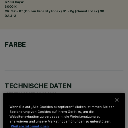
67.33 lm/W
3000 K
CRI
92
- Rf (Colour Fidelity Index) 91 - Rg (Gamut Index) 98
DALI-2
FARBE
TECHNISCHE DATEN
LETZTES UPDATE: 06.08.2026
Wenn Sie auf „Alle Cookies akzeptieren“ klicken, stimmen Sie der
BESCHREIBUNG
Speicherung von Cookies auf Ihrem Gerät zu, um die
Websitenavigation zu verbessern, die Websitenutzung zu
Miniaturisierte, rechteckige Einbauleuchte mit 10 optischen
analysieren und unsere Marketingbemühungen zu unterstützen.
Elementen mit LED-Lampen - feste Wide Oval-Optiken mit
Weitere Informationen