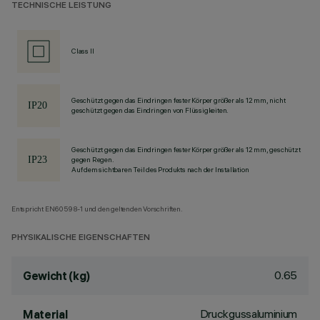
TECHNISCHE LEISTUNG
Class II
Geschützt gegen das Eindringen fester Körper größer als 12 mm, nicht
geschützt gegen das Eindringen von Flüssigkeiten.
Geschützt gegen das Eindringen fester Körper größer als 12 mm, geschützt
gegen Regen.
Auf dem sichtbaren Teil des Produkts nach der Installation
Entspricht EN60598-1 und den geltenden Vorschriften.
PHYSIKALISCHE EIGENSCHAFTEN
0.65
Gewicht (kg)
Druckgussaluminium
Material