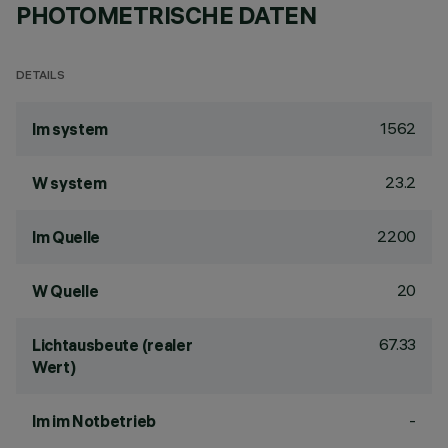
PHOTOMETRISCHE DATEN
DETAILS
1562
lm system
23.2
W system
2200
lm Quelle
20
W Quelle
67.33
Lichtausbeute (realer
Wert)
-
lm im Notbetrieb