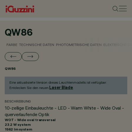
QW86
FARBE
TECHNISCHE DATEN
PHOTOMETRISCHE DATEN
ELEKTRISCHE D
QW86
Eine aktualisierte Version dieses Leuchtenmodells ist verfügbar:
Laser Blade
Entdecken Sie den neuen
.
BESCHREIBUNG
10-zellige Einbauleuchte - LED - Warm White - Wide Oval -
querverlaufende Optik
WOT - Wide oval transversal
23.2 W system
1562 lm system