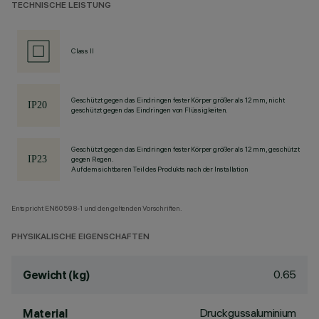
TECHNISCHE LEISTUNG
Class II
Geschützt gegen das Eindringen fester Körper größer als 12 mm, nicht
geschützt gegen das Eindringen von Flüssigkeiten.
Geschützt gegen das Eindringen fester Körper größer als 12 mm, geschützt
gegen Regen.
Auf dem sichtbaren Teil des Produkts nach der Installation
Entspricht EN60598-1 und den geltenden Vorschriften.
PHYSIKALISCHE EIGENSCHAFTEN
0.65
Gewicht (kg)
Druckgussaluminium
Material