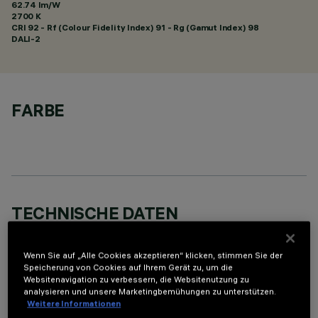
62.74 lm/W
2700 K
CRI
92
- Rf (Colour Fidelity Index) 91 - Rg (Gamut Index) 98
DALI-2
FARBE
TECHNISCHE DATEN
LETZTES UPDATE: 05.08.2026
Wenn Sie auf „Alle Cookies akzeptieren“ klicken, stimmen Sie der
Speicherung von Cookies auf Ihrem Gerät zu, um die
BESCHREIBUNG
Websitenavigation zu verbessern, die Websitenutzung zu
analysieren und unsere Marketingbemühungen zu unterstützen.
Miniaturisierte, rechteckige Einbauleuchte mit 10 optischen
Weitere Informationen
Elementen mit LED-Lampen - feste Wide Oval-Optiken mit