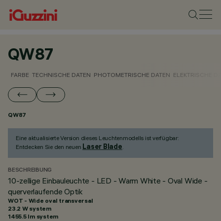
QW87
FARBE
TECHNISCHE DATEN
PHOTOMETRISCHE DATEN
ELEKTRISCHE D
QW87
Eine aktualisierte Version dieses Leuchtenmodells ist verfügbar:
Laser Blade
Entdecken Sie den neuen
.
BESCHREIBUNG
10-zellige Einbauleuchte - LED - Warm White - Oval Wide -
querverlaufende Optik
WOT - Wide oval transversal
23.2 W system
1455.5 lm system