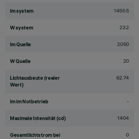
1455.5
lm system
23.2
W system
2050
lm Quelle
20
W Quelle
62.74
Lichtausbeute (realer
Wert)
-
lm im Notbetrieb
1404
Maximale Intensität (cd)
0
Gesamtlichtstrom bei