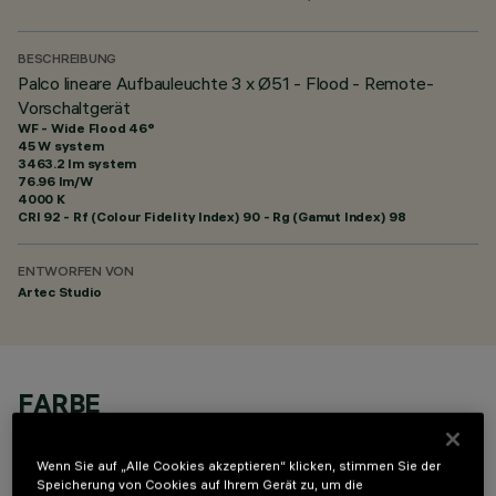
BESCHREIBUNG
Palco lineare Aufbauleuchte 3 x Ø51 - Flood - Remote-
Vorschaltgerät
WF - Wide Flood 46°
45 W system
3463.2 lm system
76.96 lm/W
4000 K
CRI
92
- Rf (Colour Fidelity Index) 90 - Rg (Gamut Index) 98
ENTWORFEN VON
Artec Studio
FARBE
Wenn Sie auf „Alle Cookies akzeptieren“ klicken, stimmen Sie der
Speicherung von Cookies auf Ihrem Gerät zu, um die