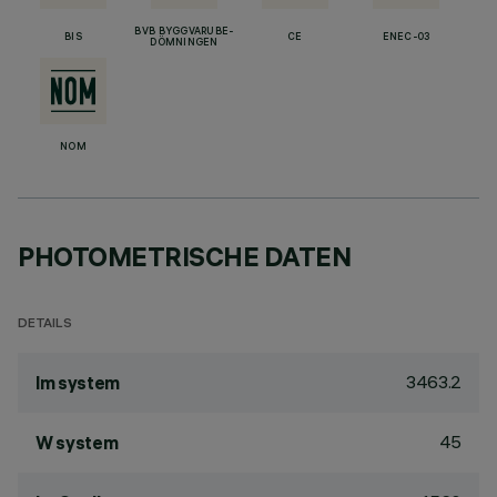
BVB BYGGVARUBE-
BIS
CE
ENEC-03
DÖMNINGEN
NOM
PHOTOMETRISCHE DATEN
DETAILS
3463.2
lm system
45
W system