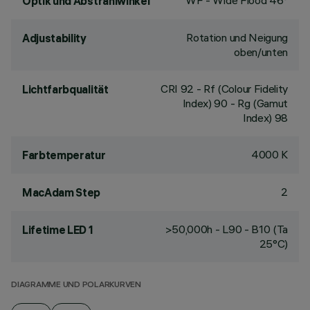
WF - Wide Flood 46°
Optik und Abstrahlwinkel
Rotation und Neigung
Adjustability
oben/unten
CRI
92
- Rf (Colour Fidelity
Lichtfarbqualität
Index) 90 - Rg (Gamut
Index) 98
4000 K
Farbtemperatur
2
MacAdam Step
>50,000h - L90 - B10 (Ta
Lifetime LED 1
25°C)
DIAGRAMME UND POLARKURVEN