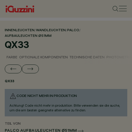
INNENLEUCHTEN
/
WANDLEUCHTEN
/
PALCO
/
AUFBAULEUCHTEN Ø51MM
QX33
FARBE
OPTIONALE KOMPONENTEN
TECHNISCHE DATEN
PHOTOMETRIS
QX33
CODE NICHT MEHR IN PRODUKTION
Achtung! Code nicht mehr in produktion. Bitte verwenden sie die suche,
um die am besten geeignete alternative zu finden.
TEIL VON
PALCO AUFBAULEUCHTEN Ø51MM