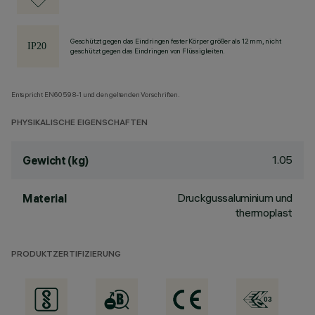
Geschützt gegen das Eindringen fester Körper größer als 12 mm, nicht
geschützt gegen das Eindringen von Flüssigkeiten.
Entspricht EN60598-1 und den geltenden Vorschriften.
PHYSIKALISCHE EIGENSCHAFTEN
1.05
Gewicht (kg)
Druckgussaluminium und
Material
thermoplast
PRODUKTZERTIFIZIERUNG