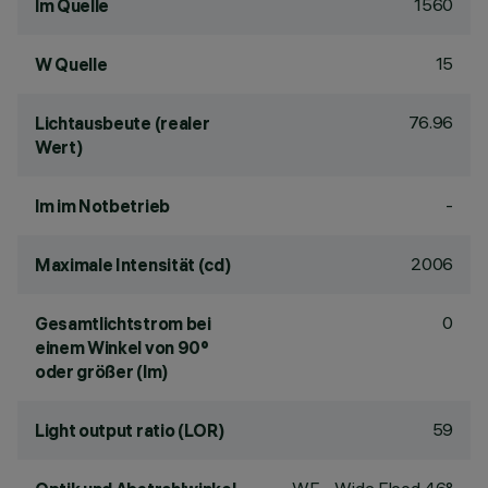
1560
lm Quelle
15
W Quelle
76.96
Lichtausbeute (realer
Wert)
-
lm im Notbetrieb
2006
Maximale Intensität (cd)
0
Gesamtlichtstrom bei
einem Winkel von 90°
oder größer (lm)
59
Light output ratio (LOR)