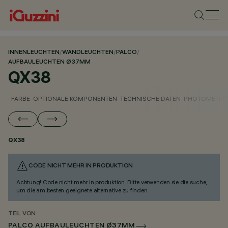
INNENLEUCHTEN
/
WANDLEUCHTEN
/
PALCO
/
AUFBAULEUCHTEN Ø37MM
QX38
FARBE
OPTIONALE KOMPONENTEN
TECHNISCHE DATEN
PHOTOMETRIS
QX38
CODE NICHT MEHR IN PRODUKTION
Achtung! Code nicht mehr in produktion. Bitte verwenden sie die suche,
um die am besten geeignete alternative zu finden.
TEIL VON
PALCO AUFBAULEUCHTEN Ø37MM