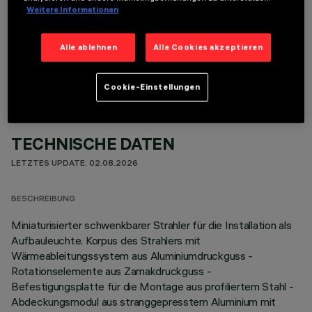
Weitere Informationen
OPTIONALE KOMPONENTEN
Alle ablehnen
Alle Cookies akzeptieren
Cookie-Einstellungen
TECHNISCHE DATEN
LETZTES UPDATE: 02.08.2026
BESCHREIBUNG
Miniaturisierter schwenkbarer Strahler für die Installation als
Aufbauleuchte. Korpus des Strahlers mit
Wärmeableitungssystem aus Aluminiumdruckguss -
Rotationselemente aus Zamakdruckguss -
Befestigungsplatte für die Montage aus profiliertem Stahl -
Abdeckungsmodul aus stranggepresstem Aluminium mit