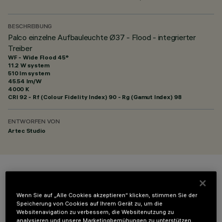
BESCHREIBUNG
Palco einzelne Aufbauleuchte Ø37 - Flood - integrierter
Treiber
WF - Wide Flood 45°
11.2 W system
510 lm system
45.54 lm/W
4000 K
CRI
92
- Rf (Colour Fidelity Index) 90 - Rg (Gamut Index) 98
ENTWORFEN VON
Artec Studio
FARBE
Wenn Sie auf „Alle Cookies akzeptieren“ klicken, stimmen Sie der
Speicherung von Cookies auf Ihrem Gerät zu, um die
Websitenavigation zu verbessern, die Websitenutzung zu
analysieren und unsere Marketingbemühungen zu unterstützen.