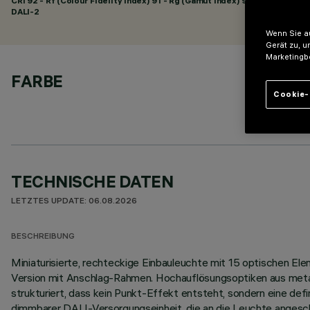
CRI
92
- Rf (Colour Fidelity Index) 91 - Rg (Gamut Index) 98
DALI-2
Wenn Sie au
Gerät zu, u
Marketingb
FARBE
Cookie-
TECHNISCHE DATEN
LETZTES UPDATE: 06.08.2026
BESCHREIBUNG
Miniaturisierte, rechteckige Einbauleuchte mit 15 optischen 
Version mit Anschlag-Rahmen. Hochauflösungsoptiken aus metall
strukturiert, dass kein Punkt-Effekt entsteht, sondern eine defi
dimmbarer DALI-Versorgungseinheit, die an die Leuchte angesc