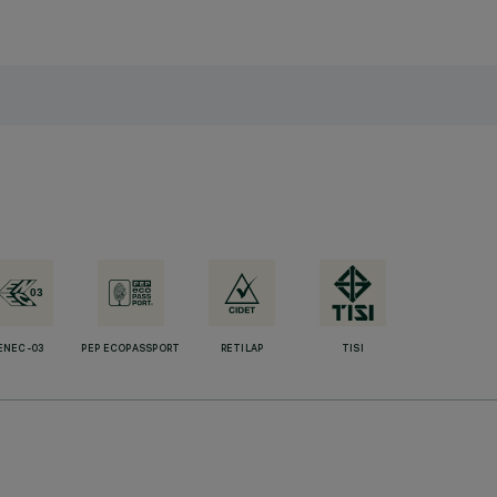
ENEC-03
PEP ECOPASSPORT
RETILAP
TISI