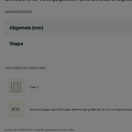
ABMESSUNGEN
Allgemein (mm)
Shape
TECHNISCHE LEISTUNG
Class II
Geschützt gegen das Eindringen fester Körper größer als 12 mm, nicht geschützt
Entspricht EN60598-1 und den geltenden Vorschriften.