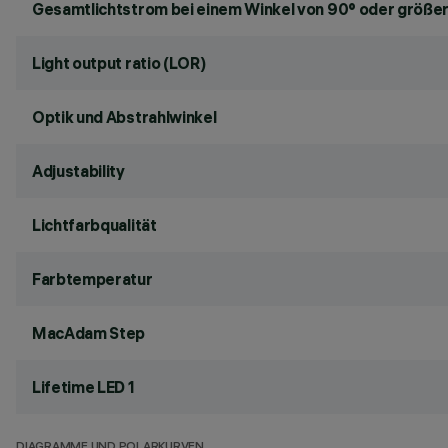
Gesamtlichtstrom bei einem Winkel von 90° oder größer
Light output ratio (LOR)
Optik und Abstrahlwinkel
Adjustability
Lichtfarbqualität
Farbtemperatur
MacAdam Step
Lifetime LED 1
DIAGRAMME UND POLARKURVEN