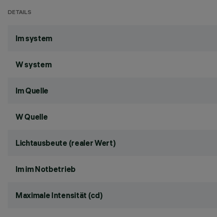
DETAILS
lm system
W system
lm Quelle
W Quelle
Lichtausbeute (realer Wert)
lm im Notbetrieb
Maximale Intensität (cd)