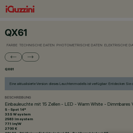
QX61
FARBE
TECHNISCHE DATEN
PHOTOMETRISCHE DATEN
ELEKTRISCHE D
QX61
Eine aktualisierte Version dieses Leuchtenmodells ist verfügbar: Entdecken Sie
BESCHREIBUNG
Einbauleuchte mit 15 Zellen - LED - Warm White - Dimmbares V
S - Spot 14°
33.5 W system
2583 lm system
77.1 lm/W
2700 K