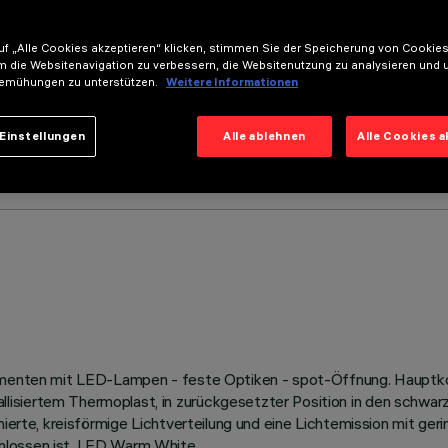
f „Alle Cookies akzeptieren“ klicken, stimmen Sie der Speicherung von Cookies
m die Websitenavigation zu verbessern, die Websitenutzung zu analysieren und 
emühungen zu unterstützen.
Weitere Informationen
Einstellungen
Alle ablehnen
Alle Cookies 
Elementen mit LED-Lampen - feste Optiken - spot-Öffnung. Hauptko
isiertem Thermoplast, in zurückgesetzter Position in den schwarz
nierte, kreisförmige Lichtverteilung und eine Lichtemission mit ger
hlossen ist. LED Warm White.