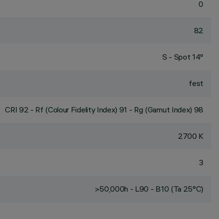
0
82
S - Spot 14°
fest
CRI
92
- Rf (Colour Fidelity Index) 91 - Rg (Gamut Index) 98
2700 K
3
>50,000h - L90 - B10 (Ta 25°C)