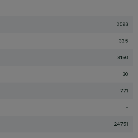
2583
33.5
3150
30
77.1
-
24751