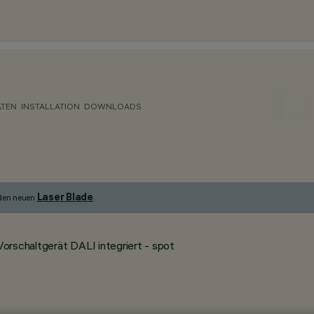
ATEN
INSTALLATION
DOWNLOADS
Laser Blade
 den neuen
.
orschaltgerät DALI integriert - spot