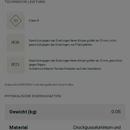
TECHNISCHE LEISTUNG
Class III
Geschützt gegen das Eindringen fester Körper größer als 12 mm, nicht
geschützt gegen das Eindringen von Flüssigkeiten.
Geschützt gegen das Eindringen fester Körper größer als 12 mm, geschützt
gegen Regen.
Auf dem sichtbaren Teil des Produkts nach der Installation
Entspricht EN60598-1 und den geltenden Vorschriften.
PHYSIKALISCHE EIGENSCHAFTEN
0.05
Gewicht (kg)
Druckgussaluminium und
Material