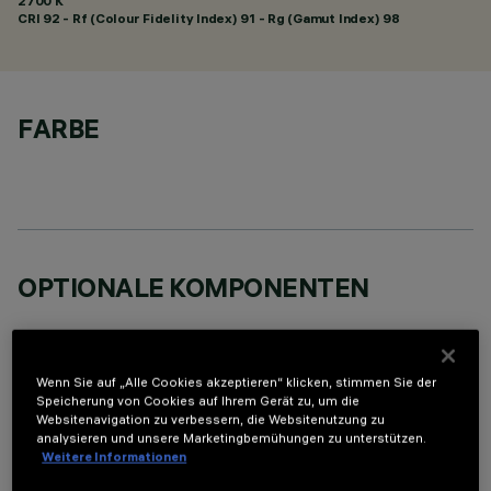
2700 K
CRI
92
- Rf (Colour Fidelity Index) 91 - Rg (Gamut Index) 98
FARBE
OPTIONALE KOMPONENTEN
Wenn Sie auf „Alle Cookies akzeptieren“ klicken, stimmen Sie der
Speicherung von Cookies auf Ihrem Gerät zu, um die
Websitenavigation zu verbessern, die Websitenutzung zu
TECHNISCHE DATEN
analysieren und unsere Marketingbemühungen zu unterstützen.
Weitere Informationen
LETZTES UPDATE: 05.08.2026