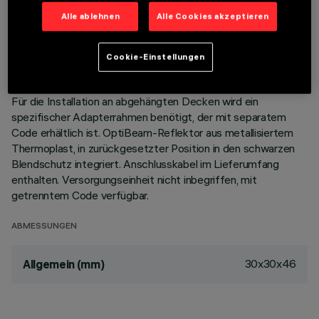
Alle ablehnen
Alle Cookies akzeptieren
BESCHREIBUNG
Miniaturisierte, viereckige Einbauleuchte für einzelnes LED-
Cookie-Einstellungen
Modul - feste Optik. Korpus aus Aluminiumdruckguss, bündig
mit der Decke abschließende Minimal-Version (rahmenlos).
Für die Installation an abgehängten Decken wird ein
spezifischer Adapterrahmen benötigt, der mit separatem
Code erhältlich ist. OptiBeam-Reflektor aus metallisiertem
Thermoplast, in zurückgesetzter Position in den schwarzen
Blendschutz integriert. Anschlusskabel im Lieferumfang
enthalten. Versorgungseinheit nicht inbegriffen, mit
getrenntem Code verfügbar.
ABMESSUNGEN
30x30x46
Allgemein (mm)