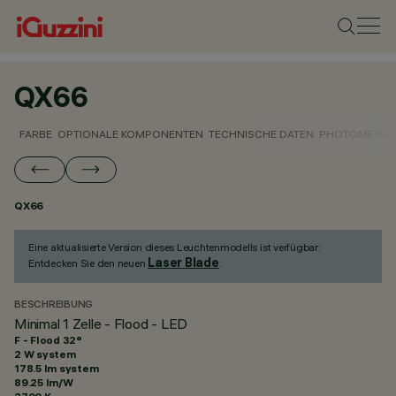
QX66
FARBE
OPTIONALE KOMPONENTEN
TECHNISCHE DATEN
PHOTOMETRIS
QX66
Eine aktualisierte Version dieses Leuchtenmodells ist verfügbar:
Laser Blade
Entdecken Sie den neuen
.
BESCHREIBUNG
Minimal 1 Zelle - Flood - LED
F - Flood 32°
2 W system
178.5 lm system
89.25 lm/W