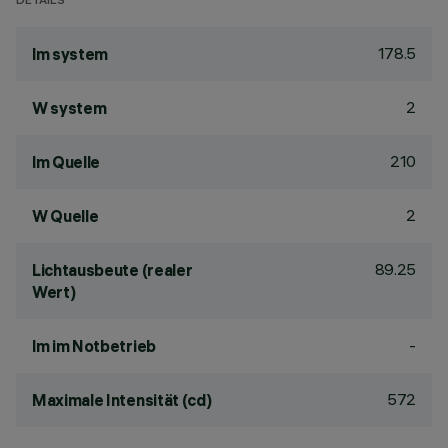
DETAILS
178.5
lm system
2
W system
210
lm Quelle
2
W Quelle
89.25
Lichtausbeute (realer
Wert)
-
lm im Notbetrieb
572
Maximale Intensität (cd)