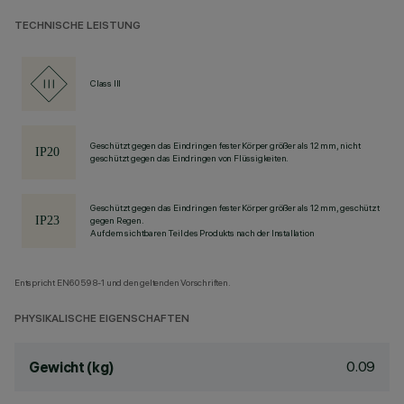
TECHNISCHE LEISTUNG
Class III
Geschützt gegen das Eindringen fester Körper größer als 12 mm, nicht
geschützt gegen das Eindringen von Flüssigkeiten.
Geschützt gegen das Eindringen fester Körper größer als 12 mm, geschützt
gegen Regen.
Auf dem sichtbaren Teil des Produkts nach der Installation
Entspricht EN60598-1 und den geltenden Vorschriften.
PHYSIKALISCHE EIGENSCHAFTEN
0.09
Gewicht (kg)