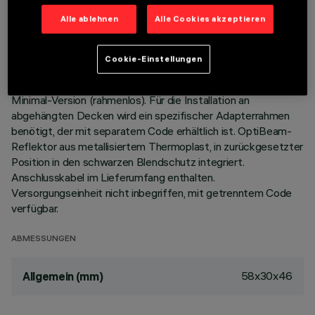
Alle ablehnen
Alle Cookies akzeptieren
BESCHREIBUNG
Miniaturisierte, lineare Einbauleuchte mit 2 optischen
Cookie-Einstellungen
Elementen mit LED-Lampen - feste Optik. Korpus aus
Aluminiumdruckguss, bündig mit der Decke abschließende
Minimal-Version (rahmenlos). Für die Installation an
abgehängten Decken wird ein spezifischer Adapterrahmen
benötigt, der mit separatem Code erhältlich ist. OptiBeam-
Reflektor aus metallisiertem Thermoplast, in zurückgesetzter
Position in den schwarzen Blendschutz integriert.
Anschlusskabel im Lieferumfang enthalten.
Versorgungseinheit nicht inbegriffen, mit getrenntem Code
verfügbar.
ABMESSUNGEN
58x30x46
Allgemein (mm)