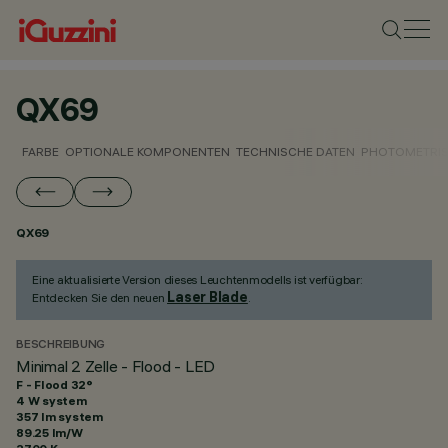
QX69
FARBE
OPTIONALE KOMPONENTEN
TECHNISCHE DATEN
PHOTOMETRIS
QX69
Eine aktualisierte Version dieses Leuchtenmodells ist verfügbar:
Laser Blade
Entdecken Sie den neuen
.
BESCHREIBUNG
Minimal 2 Zelle - Flood - LED
F - Flood 32°
4 W system
357 lm system
89.25 lm/W