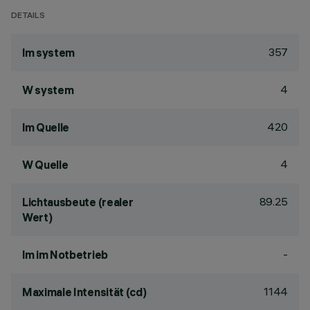
DETAILS
357
lm system
4
W system
420
lm Quelle
4
W Quelle
89.25
Lichtausbeute (realer
Wert)
-
lm im Notbetrieb
1144
Maximale Intensität (cd)