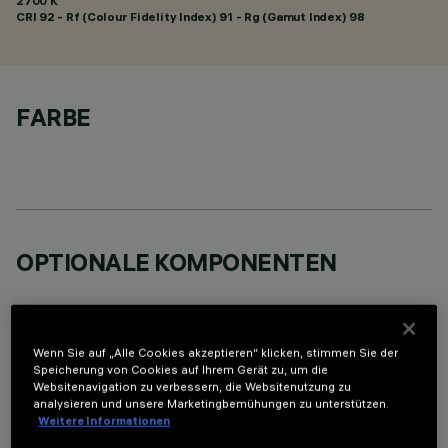
2700 K
CRI
92
- Rf (Colour Fidelity Index) 91 - Rg (Gamut Index) 98
FARBE
OPTIONALE KOMPONENTEN
Wenn Sie auf „Alle Cookies akzeptieren“ klicken, stimmen Sie der
Speicherung von Cookies auf Ihrem Gerät zu, um die
Websitenavigation zu verbessern, die Websitenutzung zu
TECHNISCHE DATEN
analysieren und unsere Marketingbemühungen zu unterstützen.
Weitere Informationen
LETZTES UPDATE: 05.08.2026