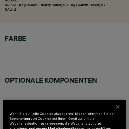
4000 K
CRI
92
- Rf (Colour Fidelity Index) 90 - Rg (Gamut Index) 97
DALI-2
FARBE
OPTIONALE KOMPONENTEN
Wenn Sie auf „Alle Cookies akzeptieren“ klicken, stimmen Sie der
Speicherung von Cookies auf Ihrem Gerät zu, um die
TECHNISCHE DATEN
Websitenavigation zu verbessern, die Websitenutzung zu
analysieren und unsere Marketingbemühungen zu unterstützen.