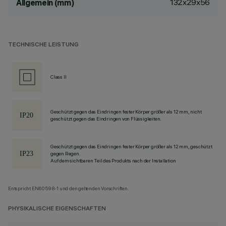
132x29x56
Allgemein (mm)
TECHNISCHE LEISTUNG
Class II
Geschützt gegen das Eindringen fester Körper größer als 12 mm, nicht
geschützt gegen das Eindringen von Flüssigkeiten.
Geschützt gegen das Eindringen fester Körper größer als 12 mm, geschützt
gegen Regen.
Auf dem sichtbaren Teil des Produkts nach der Installation
Entspricht EN60598-1 und den geltenden Vorschriften.
PHYSIKALISCHE EIGENSCHAFTEN