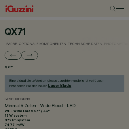
QX71
FARBE
OPTIONALE KOMPONENTEN
TECHNISCHE DATEN
PHOTOMETRIS
QX71
Eine aktualisierte Version dieses Leuchtenmodells ist verfügbar:
Laser Blade
Entdecken Sie den neuen
.
BESCHREIBUNG
Minimal 5 Zellen - Wide Flood - LED
WF - Wide Flood 47° / 46°
13 W system
972 lm system
74.77 lm/W