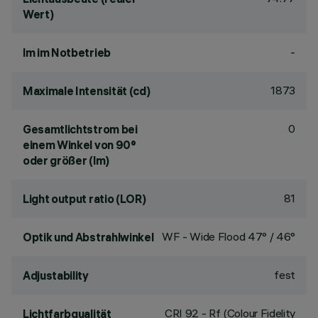
Wert)
-
lm im Notbetrieb
1873
Maximale Intensität (cd)
0
Gesamtlichtstrom bei
einem Winkel von 90°
oder größer (lm)
81
Light output ratio (LOR)
WF - Wide Flood 47° / 46°
Optik und Abstrahlwinkel
fest
Adjustability
CRI
92
- Rf (Colour Fidelity
Lichtfarbqualität