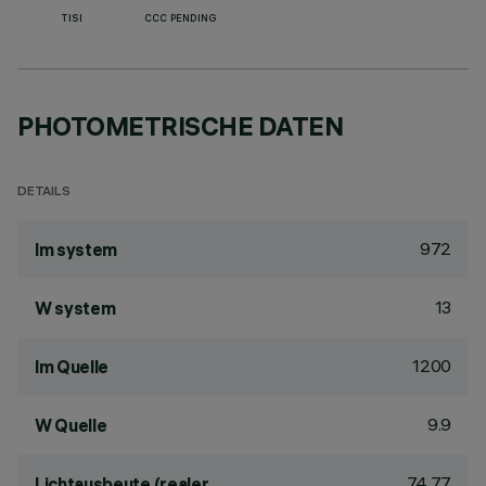
TISI
CCC PENDING
PHOTOMETRISCHE DATEN
DETAILS
972
lm system
13
W system
1200
lm Quelle
9.9
W Quelle
74.77
Lichtausbeute (realer