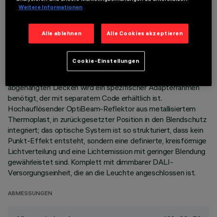
LETZTES UPDATE: 06.08.2026
Weitere Informationen
BESCHREIBUNG
Alle ablehnen
Alle Cookies akzeptieren
Miniaturisierte, lineare Einbauleuchte mit 5 optischen Elementen
mit LED-Lampen - feste Optik. Korpus aus
Cookie-Einstellungen
Aluminiumdruckguss, bündig mit der Decke abschließende
Minimal-Version (rahmenlos). Für die Installation an
abgehängten Decken wird ein spezifischer Adapterrahmen
benötigt, der mit separatem Code erhältlich ist.
Hochauflösender OptiBeam-Reflektor aus metallisiertem
Thermoplast, in zurückgesetzter Position in den Blendschutz
integriert; das optische System ist so strukturiert, dass kein
Punkt-Effekt entsteht, sondern eine definierte, kreisförmige
Lichtverteilung und eine Lichtemission mit geringer Blendung
gewährleistet sind. Komplett mit dimmbarer DALI-
Versorgungseinheit, die an die Leuchte angeschlossen ist.
ABMESSUNGEN