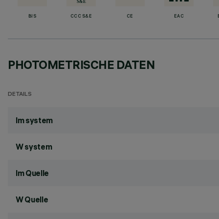
BIS
CCC S&E
CE
EAC
PHOTOMETRISCHE DATEN
DETAILS
lm system
W system
lm Quelle
W Quelle