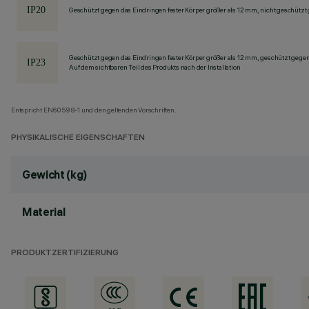
Geschützt gegen das Eindringen fester Körper größer als 12 mm, nicht geschützt
Geschützt gegen das Eindringen fester Körper größer als 12 mm, geschützt gege
Auf dem sichtbaren Teil des Produkts nach der Installation
Entspricht EN60598-1 und den geltenden Vorschriften.
PHYSIKALISCHE EIGENSCHAFTEN
Gewicht (kg)
Material
PRODUKTZERTIFIZIERUNG