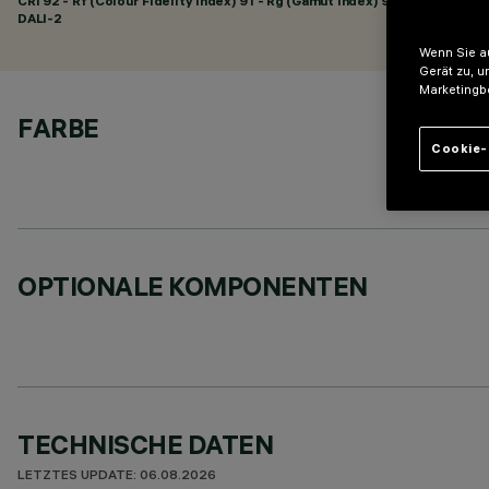
CRI
92
- Rf (Colour Fidelity Index) 91 - Rg (Gamut Index) 98
DALI-2
Wenn Sie au
Gerät zu, u
Marketingb
FARBE
Cookie-
OPTIONALE KOMPONENTEN
TECHNISCHE DATEN
LETZTES UPDATE: 06.08.2026