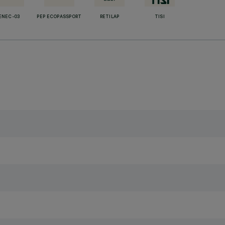
ENEC-03
PEP ECOPASSPORT
RETILAP
TISI