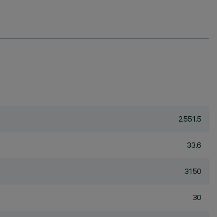
2551.5
33.6
3150
30