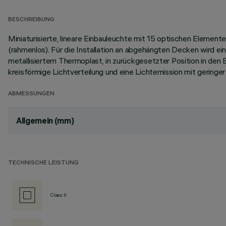
BESCHREIBUNG
Miniaturisierte, lineare Einbauleuchte mit 15 optischen Eleme
(rahmenlos). Für die Installation an abgehängten Decken wird e
metallisiertem Thermoplast, in zurückgesetzter Position in den B
kreisförmige Lichtverteilung und eine Lichtemission mit gering
ABMESSUNGEN
Allgemein (mm)
TECHNISCHE LEISTUNG
Class II