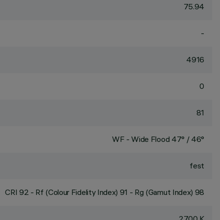
75.94
-
4916
0
81
WF - Wide Flood 47° / 46°
fest
CRI
92
- Rf (Colour Fidelity Index) 91 - Rg (Gamut Index) 98
2700 K