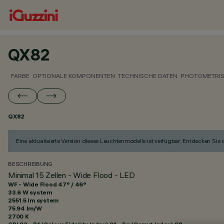
QX82
FARBE
OPTIONALE KOMPONENTEN
TECHNISCHE DATEN
PHOTOMETRIS
QX82
Eine aktualisierte Version dieses Leuchtenmodells ist verfügbar: Entdecken Sie
BESCHREIBUNG
Minimal 15 Zellen - Wide Flood - LED
WF - Wide Flood 47° / 46°
33.6 W system
2551.5 lm system
75.94 lm/W
2700 K