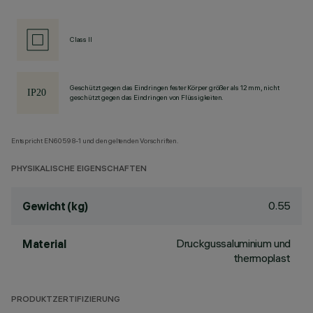
Class II
Geschützt gegen das Eindringen fester Körper größer als 12 mm, nicht
geschützt gegen das Eindringen von Flüssigkeiten.
Entspricht EN60598-1 und den geltenden Vorschriften.
PHYSIKALISCHE EIGENSCHAFTEN
0.55
Gewicht (kg)
Druckgussaluminium und
Material
thermoplast
PRODUKTZERTIFIZIERUNG