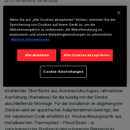
LETZTES UPDATE: 06.08.2026
BESCHREIBUNG
Wenn Sie auf „Alle Cookies akzeptieren“ klicken, stimmen Sie der
Speicherung von Cookies auf Ihrem Gerät zu, um die
Miniaturisierte, rechteckige Einbauleuchte mit 10 optischen
Websitenavigation zu verbessern, die Websitenutzung zu
Elementen. LED-Leuchtmittel mit unterschiedlicher
analysieren und unsere Marketingbemühungen zu unterstützen.
Farbtemperatur zur Modulierung derselben. Die Variation
Weitere Informationen
erfolgt durch eine Mischung aus 10 LED 2700K- und 10 LED
6500K-Lichtausstrahlung mit hoher Farbwiedergabe. Jede
Alle ablehnen
Alle Cookies akzeptieren
Optikeinheit enthält ein Warm- und ein Cool-LED-Element,
die nach und nach in den einen 72°-Winkel gedreht werden,
um einen 360°-Winkel für 10 LEDs abzudecken und ein
Cookie-Einstellungen
perfekt ausgewogenes Bodenlicht auch mit Leuchten
unterschiedlicher Größen zu erzielen. Hauptkorpus mit
strahlender Oberfläche aus Aluminiumdruckguss; rahmenlose
Ausführung (frameless) für die bündig mit der Decke
abschließende Montage. Für die Installation an abgehängten
Decken wird ein spezifischer Adapterrahmen benötigt, der
mit separatem Code erhältlich ist. Hochauflösungsoptik aus
metallisiertem Thermoplast - Flood Beam - in
zurückgesetzter Position in den schwarzen Blendschutz