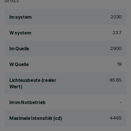
DETAILS
2030
lm system
23.7
W system
2900
lm Quelle
19
W Quelle
85.65
Lichtausbeute (realer
Wert)
-
lm im Notbetrieb
4465
Maximale Intensität (cd)