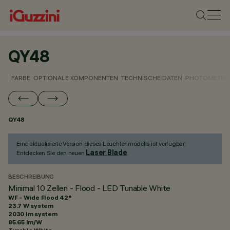
QY48
FARBE
OPTIONALE KOMPONENTEN
TECHNISCHE DATEN
PHOTOMETRIS
QY48
Eine aktualisierte Version dieses Leuchtenmodells ist verfügbar:
Laser Blade
Entdecken Sie den neuen
.
BESCHREIBUNG
Minimal 10 Zellen - Flood - LED Tunable White
WF - Wide Flood 42°
23.7 W system
2030 lm system
85.65 lm/W