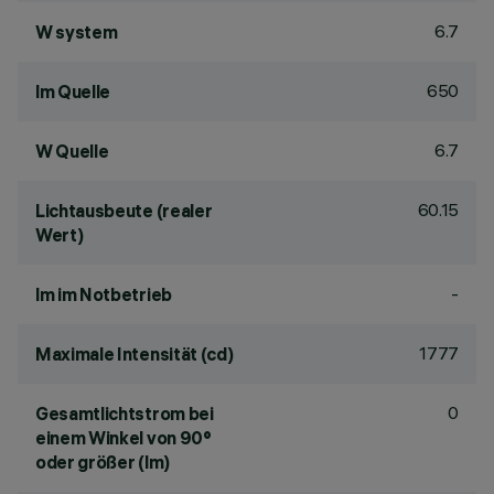
6.7
W system
650
lm Quelle
6.7
W Quelle
60.15
Lichtausbeute (realer
Wert)
-
lm im Notbetrieb
1777
Maximale Intensität (cd)
0
Gesamtlichtstrom bei
einem Winkel von 90°
oder größer (lm)