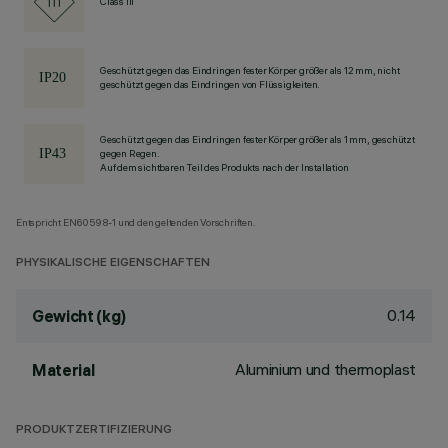
Class III
Geschützt gegen das Eindringen fester Körper größer als 12 mm, nicht
geschützt gegen das Eindringen von Flüssigkeiten.
Geschützt gegen das Eindringen fester Körper größer als 1 mm, geschützt
gegen Regen.
Auf dem sichtbaren Teil des Produkts nach der Installation
Entspricht EN60598-1 und den geltenden Vorschriften.
PHYSIKALISCHE EIGENSCHAFTEN
0.14
Gewicht (kg)
Aluminium und thermoplast
Material
PRODUKTZERTIFIZIERUNG