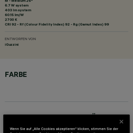
M - Medium 26°
6.7 W system
403 lm system
60.15 lm/W
2700 K
CRI
92
- Rf (Colour Fidelity Index) 92 - Rg (Gamut Index) 99
ENTWORFEN VON
iGuzzini
FARBE
ERFORDERLICHES ZUBEHÖR
Um das Produkt ordnungsgemäß zu installieren und zu betreiben, muss eines der erforderlichen
Wenn Sie auf „Alle Cookies akzeptieren“ klicken, stimmen Sie der
Zubehörteile bestellt werden: