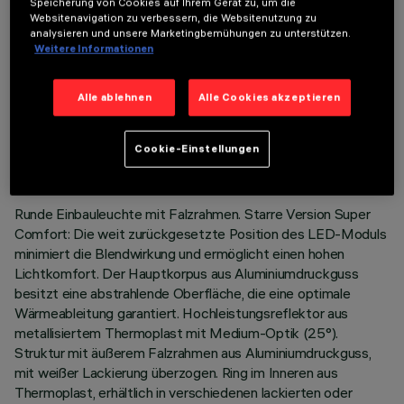
Speicherung von Cookies auf Ihrem Gerät zu, um die
Websitenavigation zu verbessern, die Websitenutzung zu
analysieren und unsere Marketingbemühungen zu unterstützen.
Weitere Informationen
Alle ablehnen
Alle Cookies akzeptieren
TECHNISCHE DATEN
LETZTES UPDATE: 05.08.2026
Cookie-Einstellungen
BESCHREIBUNG
Runde Einbauleuchte mit Falzrahmen. Starre Version Super
Comfort: Die weit zurückgesetzte Position des LED-Moduls
minimiert die Blendwirkung und ermöglicht einen hohen
Lichtkomfort. Der Hauptkorpus aus Aluminiumdruckguss
besitzt eine abstrahlende Oberfläche, die eine optimale
Wärmeableitung garantiert. Hochleistungsreflektor aus
metallisiertem Thermoplast mit Medium-Optik (25°).
Struktur mit äußerem Falzrahmen aus Aluminiumdruckguss,
mit weißer Lackierung überzogen. Ring im Inneren aus
Thermoplast, erhältlich in verschiedenen lackierten oder