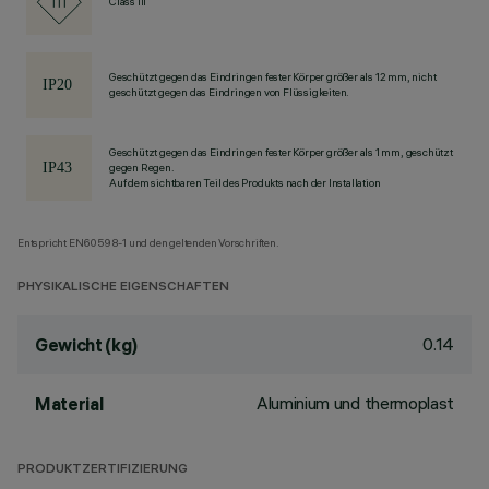
Class III
Geschützt gegen das Eindringen fester Körper größer als 12 mm, nicht
geschützt gegen das Eindringen von Flüssigkeiten.
Geschützt gegen das Eindringen fester Körper größer als 1 mm, geschützt
gegen Regen.
Auf dem sichtbaren Teil des Produkts nach der Installation
Entspricht EN60598-1 und den geltenden Vorschriften.
PHYSIKALISCHE EIGENSCHAFTEN
0.14
Gewicht (kg)
Aluminium und thermoplast
Material
PRODUKTZERTIFIZIERUNG