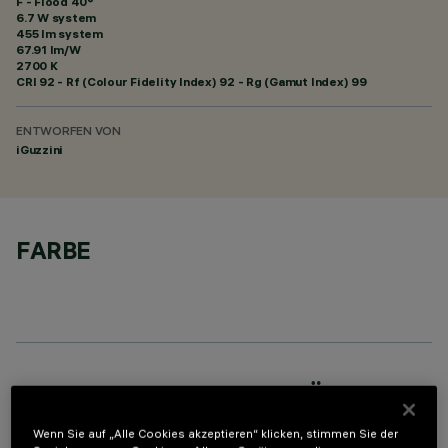
F - Flood 40°
6.7 W system
455 lm system
67.91 lm/W
2700 K
CRI
92
- Rf (Colour Fidelity Index) 92 - Rg (Gamut Index) 99
ENTWORFEN VON
iGuzzini
FARBE
ERFORDERLICHES ZUBEHÖR
Um das Produkt ordnungsgemäß zu installieren und zu betreiben, muss eines der erforderlichen
Wenn Sie auf „Alle Cookies akzeptieren“ klicken, stimmen Sie der
Zubehörteile bestellt werden: