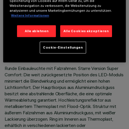
Speicherung von Cookies auf Ihrem Gerät zu, um die
Websitenavigation zu verbessern, die Websitenutzung zu
analysieren und unsere Marketingbemühungen zu unterstützen.
Weitere Informationen
Alle ablehnen
Alle Cookies akzeptieren
TECHNISCHE DATEN
LETZTES UPDATE: 05.08.2026
Cookie-Einstellungen
BESCHREIBUNG
Runde Einbauleuchte mit Falzrahmen. Starre Version Super
Comfort: Die weit zurückgesetzte Position des LED-Moduls
minimiert die Blendwirkung und ermöglicht einen hohen
Lichtkomfort. Der Hauptkorpus aus Aluminiumdruckguss
besitzt eine abstrahlende Oberfläche, die eine optimale
Wärmeableitung garantiert. Hochleistungsreflektor aus
metallisiertem Thermoplast mit Flood-Optik. Struktur mit
äußerem Falzrahmen aus Aluminiumdruckguss, mit weißer
Lackierung überzogen. Ring im Inneren aus Thermoplast,
erhältlich in verschiedenen lackierten oder