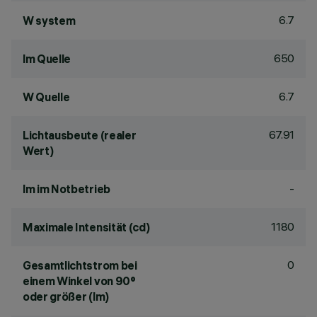
6.7
W system
650
lm Quelle
6.7
W Quelle
67.91
Lichtausbeute (realer
Wert)
-
lm im Notbetrieb
1180
Maximale Intensität (cd)
0
Gesamtlichtstrom bei
einem Winkel von 90°
oder größer (lm)