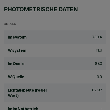
PHOTOMETRISCHE DATEN
DETAILS
730.4
lm system
11.6
W system
880
lm Quelle
9.9
W Quelle
62.97
Lichtausbeute (realer
Wert)
-
lm im Notbetrieb