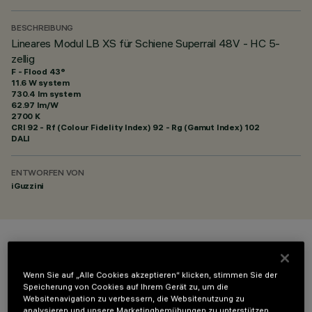
BESCHREIBUNG
Lineares Modul LB XS für Schiene Superrail 48V - HC 5-
zellig
F - Flood 43°
11.6 W system
730.4 lm system
62.97 lm/W
2700 K
CRI
92
- Rf (Colour Fidelity Index) 92 - Rg (Gamut Index) 102
DALI
ENTWORFEN VON
iGuzzini
FARBE
Wenn Sie auf „Alle Cookies akzeptieren“ klicken, stimmen Sie der
Speicherung von Cookies auf Ihrem Gerät zu, um die
Websitenavigation zu verbessern, die Websitenutzung zu
analysieren und unsere Marketingbemühungen zu unterstützen.