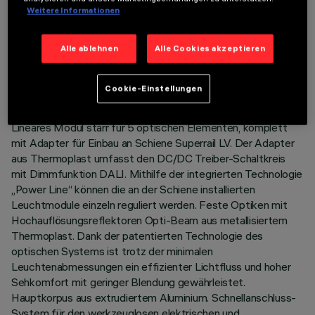
Weitere Informationen
TECHNISCHE DATEN
Alle ablehnen
Alle Cookies akzeptieren
LETZTES UPDATE: 03.08.2026
Cookie-Einstellungen
BESCHREIBUNG
Lineares Modul starr für 5 optischen Elementen, komplett
mit Adapter für Einbau an Schiene Superrail LV. Der Adapter
aus Thermoplast umfasst den DC/DC Treiber-Schaltkreis
mit Dimmfunktion DALI. Mithilfe der integrierten Technologie
„Power Line“ können die an der Schiene installierten
Leuchtmodule einzeln reguliert werden. Feste Optiken mit
Hochauflösungsreflektoren Opti-Beam aus metallisiertem
Thermoplast. Dank der patentierten Technologie des
optischen Systems ist trotz der minimalen
Leuchtenabmessungen ein effizienter Lichtfluss und hoher
Sehkomfort mit geringer Blendung gewährleistet.
Hauptkorpus aus extrudiertem Aluminium. Schnellanschluss-
System für den werkzeuglosen elektrischen und