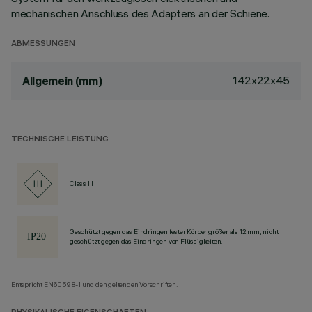
mechanischen Anschluss des Adapters an der Schiene.
ABMESSUNGEN
142x22x45
Allgemein (mm)
TECHNISCHE LEISTUNG
Class III
Geschützt gegen das Eindringen fester Körper größer als 12 mm, nicht
geschützt gegen das Eindringen von Flüssigkeiten.
Entspricht EN60598-1 und den geltenden Vorschriften.