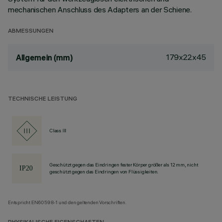
mechanischen Anschluss des Adapters an der Schiene.
ABMESSUNGEN
179x22x45
Allgemein (mm)
TECHNISCHE LEISTUNG
Class III
Geschützt gegen das Eindringen fester Körper größer als 12 mm, nicht
geschützt gegen das Eindringen von Flüssigkeiten.
Entspricht EN60598-1 und den geltenden Vorschriften.