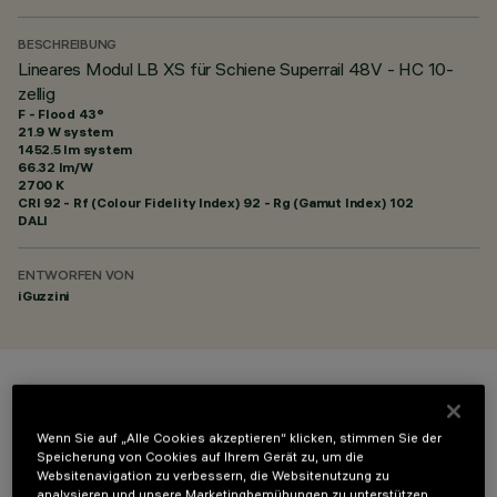
BESCHREIBUNG
Lineares Modul LB XS für Schiene Superrail 48V - HC 10-
zellig
F - Flood 43°
21.9 W system
1452.5 lm system
66.32 lm/W
2700 K
CRI
92
- Rf (Colour Fidelity Index) 92 - Rg (Gamut Index) 102
DALI
ENTWORFEN VON
iGuzzini
FARBE
Wenn Sie auf „Alle Cookies akzeptieren“ klicken, stimmen Sie der
Speicherung von Cookies auf Ihrem Gerät zu, um die
Websitenavigation zu verbessern, die Websitenutzung zu
analysieren und unsere Marketingbemühungen zu unterstützen.