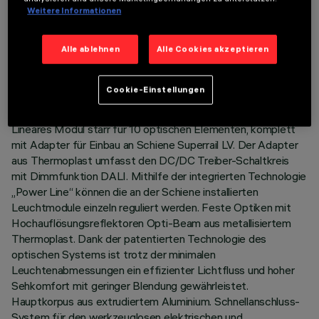
Weitere Informationen
TECHNISCHE DATEN
Alle ablehnen
Alle Cookies akzeptieren
LETZTES UPDATE: 03.08.2026
Cookie-Einstellungen
BESCHREIBUNG
Lineares Modul starr für 10 optischen Elementen, komplett
mit Adapter für Einbau an Schiene Superrail LV. Der Adapter
aus Thermoplast umfasst den DC/DC Treiber-Schaltkreis
mit Dimmfunktion DALI. Mithilfe der integrierten Technologie
„Power Line“ können die an der Schiene installierten
Leuchtmodule einzeln reguliert werden. Feste Optiken mit
Hochauflösungsreflektoren Opti-Beam aus metallisiertem
Thermoplast. Dank der patentierten Technologie des
optischen Systems ist trotz der minimalen
Leuchtenabmessungen ein effizienter Lichtfluss und hoher
Sehkomfort mit geringer Blendung gewährleistet.
Hauptkorpus aus extrudiertem Aluminium. Schnellanschluss-
System für den werkzeuglosen elektrischen und