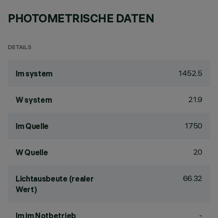
PHOTOMETRISCHE DATEN
DETAILS
1452.5
lm system
21.9
W system
1750
lm Quelle
20
W Quelle
66.32
Lichtausbeute (realer
Wert)
-
lm im Notbetrieb