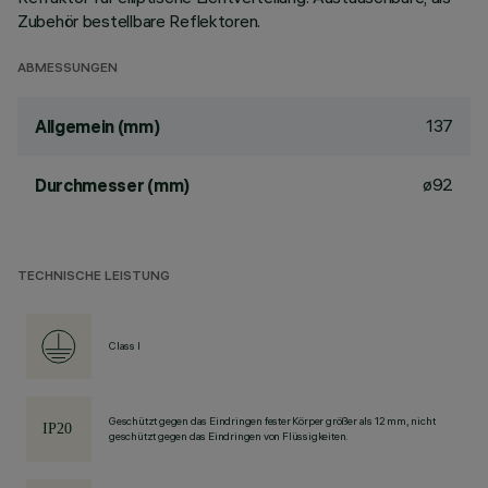
Zubehör bestellbare Reflektoren.
ABMESSUNGEN
137
Allgemein (mm)
ø92
Durchmesser (mm)
TECHNISCHE LEISTUNG
Class I
Geschützt gegen das Eindringen fester Körper größer als 12 mm, nicht
geschützt gegen das Eindringen von Flüssigkeiten.