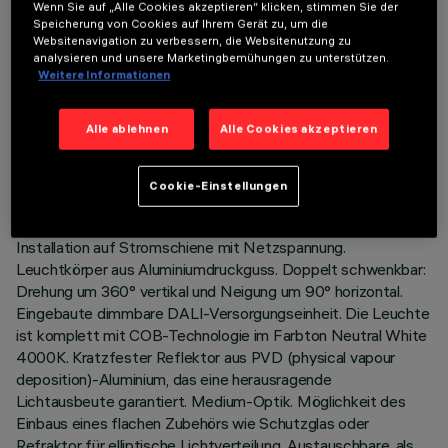
Wenn Sie auf „Alle Cookies akzeptieren“ klicken, stimmen Sie der
Speicherung von Cookies auf Ihrem Gerät zu, um die
Websitenavigation zu verbessern, die Websitenutzung zu
analysieren und unsere Marketingbemühungen zu unterstützen.
Weitere Informationen
TECHNISCHE DATEN
Alle ablehnen
Alle Cookies akzeptieren
LETZTES UPDATE: 06.08.2026
Cookie-Einstellungen
BESCHREIBUNG
Schwenkbarer Strahler für Innenbereiche, mit Adapter für die
Installation auf Stromschiene mit Netzspannung.
Leuchtkörper aus Aluminiumdruckguss. Doppelt schwenkbar:
Drehung um 360° vertikal und Neigung um 90° horizontal.
Eingebaute dimmbare DALI-Versorgungseinheit. Die Leuchte
ist komplett mit COB-Technologie im Farbton Neutral White
4000K. Kratzfester Reflektor aus PVD (physical vapour
deposition)-Aluminium, das eine herausragende
Lichtausbeute garantiert. Medium-Optik. Möglichkeit des
Einbaus eines flachen Zubehörs wie Schutzglas oder
Refraktor für elliptische Lichtverteilung. Austauschbare, als