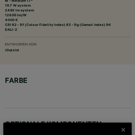
M - Medium 17°
19.7 W system
2493 lm system
126.55 lm/W
4000 K
CRI
82
- Rf (Colour Fidelity Index) 83 - Rg (Gamut Index) 94
DALI-2
ENTWORFEN VON
iGuzzini
FARBE
OPTIONALE KOMPONENTEN