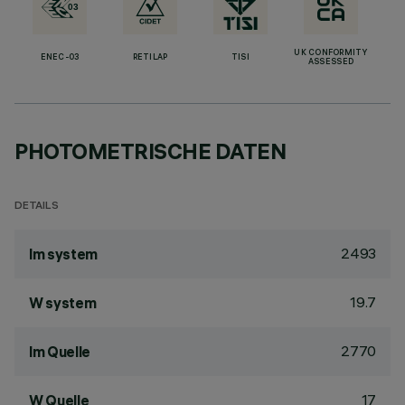
UK CONFORMITY
ENEC-03
RETILAP
TISI
ASSESSED
PHOTOMETRISCHE DATEN
DETAILS
2493
lm system
19.7
W system
2770
lm Quelle
17
W Quelle