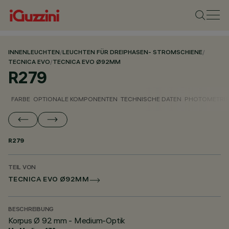
INNENLEUCHTEN
/
LEUCHTEN FÜR DREIPHASEN- STROMSCHIENE
/
TECNICA EVO
/
TECNICA EVO Ø92MM
R279
FARBE
OPTIONALE KOMPONENTEN
TECHNISCHE DATEN
PHOTOMETRIS
R279
TEIL VON
TECNICA EVO Ø92MM
BESCHREIBUNG
Korpus Ø 92 mm - Medium-Optik