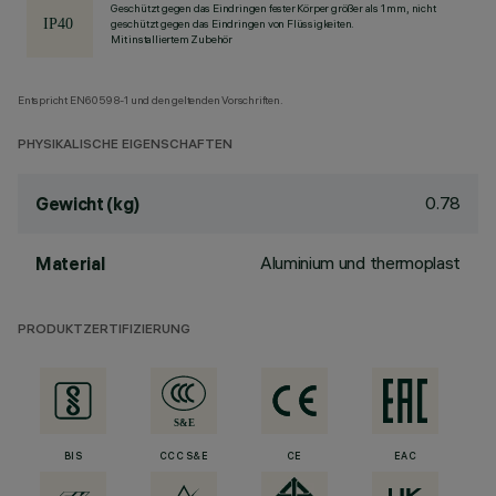
Geschützt gegen das Eindringen fester Körper größer als 1 mm, nicht
geschützt gegen das Eindringen von Flüssigkeiten.
Mit installiertem Zubehör
Entspricht EN60598-1 und den geltenden Vorschriften.
PHYSIKALISCHE EIGENSCHAFTEN
0.78
Gewicht (kg)
Aluminium und thermoplast
Material
PRODUKTZERTIFIZIERUNG
BIS
CCC S&E
CE
EAC