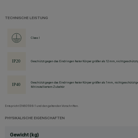
TECHNISCHE LEISTUNG
Class I
Geschützt gegen das Eindringen fester Körper größer als 12 mm, nicht geschützt
Geschützt gegen das Eindringen fester Körper größer als 1 mm, nicht geschützt 
Mit installiertem Zubehör
Entspricht EN60598-1 und den geltenden Vorschriften.
PHYSIKALISCHE EIGENSCHAFTEN
Gewicht (kg)