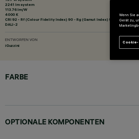
2241 lm system
113.76 lm/W
4000 K
Wenn Sie au
CRI
92
- Rf (Colour Fidelity Index) 90 - Rg (Gamut Index) 98
Gerät zu, u
DALI-2
Marketingb
ENTWORFEN VON
Cookie-
iGuzzini
FARBE
OPTIONALE KOMPONENTEN