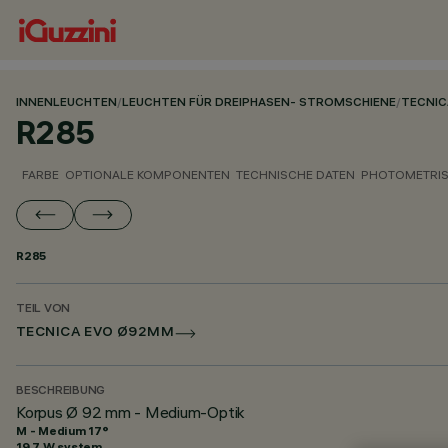
INNENLEUCHTEN
/
LEUCHTEN FÜR DREIPHASEN- STROMSCHIENE
/
TECNIC
R285
FARBE
OPTIONALE KOMPONENTEN
TECHNISCHE DATEN
PHOTOMETRIS
R285
TEIL VON
TECNICA EVO Ø92MM
BESCHREIBUNG
Korpus Ø 92 mm - Medium-Optik
M - Medium 17°
19.7 W system