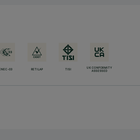
UK CONFORMITY
ENEC-03
RETILAP
TISI
ASSESSED