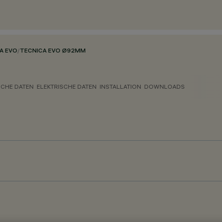
A EVO
/
TECNICA EVO Ø92MM
CHE DATEN
ELEKTRISCHE DATEN
INSTALLATION
DOWNLOADS