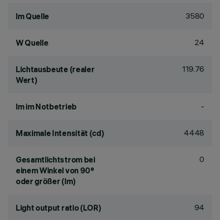
3580
lm Quelle
24
W Quelle
119.76
Lichtausbeute (realer
Wert)
-
lm im Notbetrieb
4448
Maximale Intensität (cd)
0
Gesamtlichtstrom bei
einem Winkel von 90°
oder größer (lm)
94
Light output ratio (LOR)