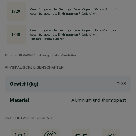
Geschützt gegen das Eindringen fester Körper größer als 12 mm, nicht
geschützt gegen das Eindringen von Flüssigkeiten.
Geschützt gegen das Eindringen fester Körper größer als 1 mm, nicht
geschützt gegen das Eindringen von Flüssigkeiten.
Mit installiertem Zubehör
Entspricht EN60598-1 und den geltenden Vorschriften.
PHYSIKALISCHE EIGENSCHAFTEN
0.78
Gewicht (kg)
Aluminium und thermoplast
Material
PRODUKTZERTIFIZIERUNG