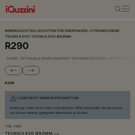
INNENLEUCHTEN
/
LEUCHTEN FÜR DREIPHASEN- STROMSCHIENE
/
TECNICA EVO
/
TECNICA EVO Ø92MM
R290
FARBE
OPTIONALE KOMPONENTEN
TECHNISCHE DATEN
PHOTOMETRIS
R290
CODE NICHT MEHR IN PRODUKTION
Achtung! Code nicht mehr in produktion. Bitte verwenden sie die suche,
um die am besten geeignete alternative zu finden.
TEIL VON
TECNICA EVO Ø92MM