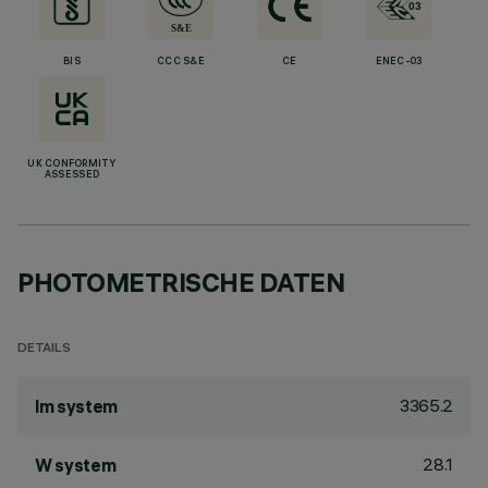
BIS
CCC S&E
CE
ENEC-03
UK CONFORMITY
ASSESSED
PHOTOMETRISCHE DATEN
DETAILS
3365.2
lm system
28.1
W system