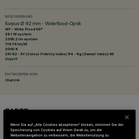
BESCHREIBUNG
Korpus Ø 92 mm - Wideflood-Optik
WF - Wide Flood 56°
28.1 W system
3365.2 lm system
119.76 lm/W
3000 K
CRI
82
- Rf (Colour Fidelity Index) 84 - Rg (Gamut Index) 95
On/off
ENTWORFEN VON
iGuzzini
FARBE
Wenn Sie auf „Alle Cookies akzeptieren“ klicken, stimmen Sie der
Speicherung von Cookies auf Ihrem Gerät zu, um die
Websitenavigation zu verbessern, die Websitenutzung zu