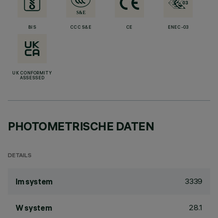
BIS
CCC S&E
CE
ENEC-03
UK CONFORMITY
ASSESSED
PHOTOMETRISCHE DATEN
DETAILS
3339
lm system
28.1
W system