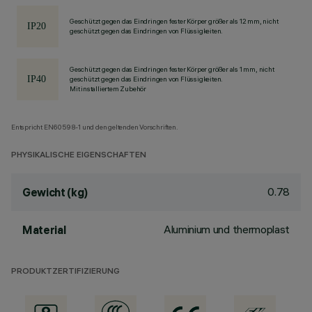
Geschützt gegen das Eindringen fester Körper größer als 12 mm, nicht
geschützt gegen das Eindringen von Flüssigkeiten.
Geschützt gegen das Eindringen fester Körper größer als 1 mm, nicht
geschützt gegen das Eindringen von Flüssigkeiten.
Mit installiertem Zubehör
Entspricht EN60598-1 und den geltenden Vorschriften.
PHYSIKALISCHE EIGENSCHAFTEN
0.78
Gewicht (kg)
Aluminium und thermoplast
Material
PRODUKTZERTIFIZIERUNG