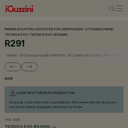
INNENLEUCHTEN
/
LEUCHTEN FÜR DREIPHASEN- STROMSCHIENE
/
TECNICA EVO
/
TECNICA EVO Ø92MM
R291
FARBE
OPTIONALE KOMPONENTEN
TECHNISCHE DATEN
PHOTOMETRIS
R291
CODE NICHT MEHR IN PRODUKTION
Achtung! Code nicht mehr in produktion. Bitte verwenden sie die suche,
um die am besten geeignete alternative zu finden.
TEIL VON
TECNICA EVO Ø92MM