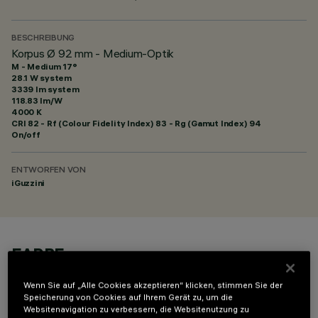
BESCHREIBUNG
Korpus Ø 92 mm - Medium-Optik
M - Medium 17°
28.1 W system
3339 lm system
118.83 lm/W
4000 K
CRI
82
- Rf (Colour Fidelity Index) 83 - Rg (Gamut Index) 94
On/off
ENTWORFEN VON
iGuzzini
FARBE
Wenn Sie auf „Alle Cookies akzeptieren“ klicken, stimmen Sie der
Speicherung von Cookies auf Ihrem Gerät zu, um die
Websitenavigation zu verbessern, die Websitenutzung zu