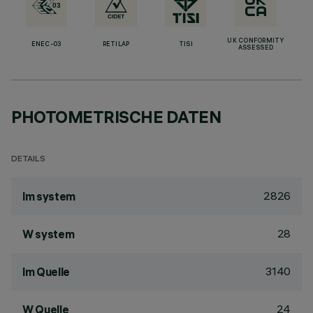
UK CONFORMITY
ENEC-03
RETILAP
TISI
ASSESSED
PHOTOMETRISCHE DATEN
DETAILS
2826
lm system
28
W system
3140
lm Quelle
24
W Quelle