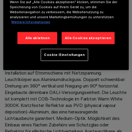
Wenn Sie auf „Alle Cookies akzeptieren“ klicken, stimmen Sie der
Speicherung von Cookies auf Ihrem Gerät zu, um die
Websitenavigation zu verbessern, die Websitenutzung zu
analysieren und unsere Marketingbemühungen zu unterstützen.
Weitere Informationen
TECHNISCHE DATEN
Alle ablehnen
Alle Cookies akzeptieren
LETZTES UPDATE: 06.08.2026
Cookie-Einstellungen
BESCHREIBUNG
Schwenkbarer Strahler für Innenbereiche, mit Adapter für die
Installation auf Stromschiene mit Netzspannung.
Leuchtkörper aus Aluminiumdruckguss. Doppelt schwenkbar:
Drehung um 360° vertikal und Neigung um 90° horizontal.
Eingebaute dimmbare DALI-Versorgungseinheit. Die Leuchte
ist komplett mit COB-Technologie im Farbton Warm White
3000K. Kratzfester Reflektor aus PVD (physical vapour
deposition)-Aluminium, das eine herausragende
Lichtausbeute garantiert. Medium-Optik. Möglichkeit des
Einbaus eines flachen Zubehörs wie Schutzglas oder
Refraktor für elliptische Lichtverteilung. Austauschbare, als