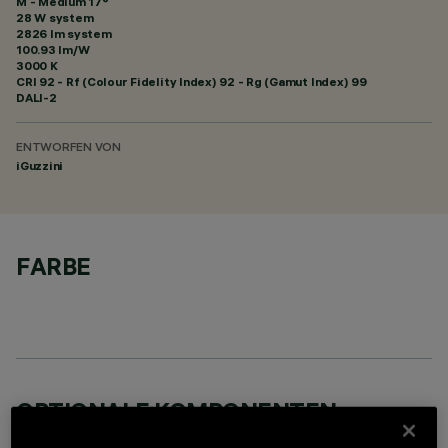
M - Medium 17°
28 W system
2826 lm system
100.93 lm/W
3000 K
CRI
92
- Rf (Colour Fidelity Index) 92 - Rg (Gamut Index) 99
DALI-2
ENTWORFEN VON
iGuzzini
FARBE
OPTIONALE KOMPONENTEN