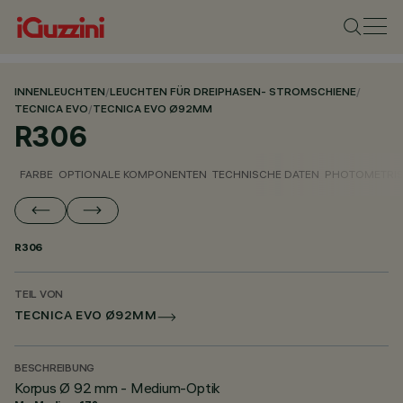
INNENLEUCHTEN
/
LEUCHTEN FÜR DREIPHASEN- STROMSCHIENE
/
TECNICA EVO
/
TECNICA EVO Ø92MM
R306
FARBE
OPTIONALE KOMPONENTEN
TECHNISCHE DATEN
PHOTOMETRIS
R306
TEIL VON
TECNICA EVO Ø92MM
BESCHREIBUNG
Korpus Ø 92 mm - Medium-Optik