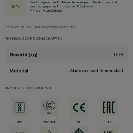
Geschützt gegen das Eindringen fester Körper größer als 1 mm, nicht
geschützt gegen das Eindringen von Flüssigkeiten.
Mit installiertem Zubehör
Entspricht EN60598-1 und den geltenden Vorschriften.
PHYSIKALISCHE EIGENSCHAFTEN
0.78
Gewicht (kg)
Aluminium und thermoplast
Material
PRODUKTZERTIFIZIERUNG
BIS
CCC S&E
CE
EAC