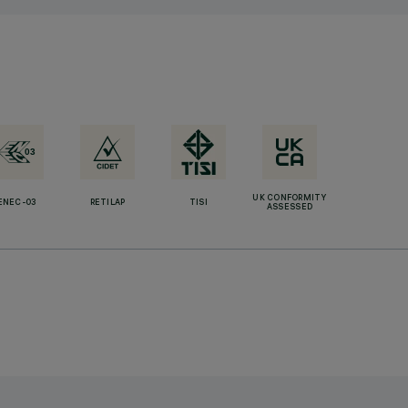
UK CONFORMITY
ENEC-03
RETILAP
TISI
ASSESSED