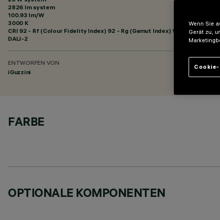
2826 lm system
100.93 lm/W
3000 K
Wenn Sie au
CRI
92
- Rf (Colour Fidelity Index) 92 - Rg (Gamut Index) 99
Gerät zu, u
DALI-2
Marketingb
ENTWORFEN VON
Cookie-
iGuzzini
FARBE
OPTIONALE KOMPONENTEN