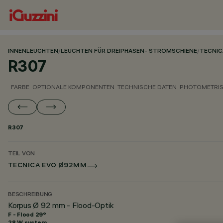
INNENLEUCHTEN
/
LEUCHTEN FÜR DREIPHASEN- STROMSCHIENE
/
TECNIC
R307
FARBE
OPTIONALE KOMPONENTEN
TECHNISCHE DATEN
PHOTOMETRIS
R307
TEIL VON
TECNICA EVO Ø92MM
BESCHREIBUNG
Korpus Ø 92 mm - Flood-Optik
F - Flood 29°
28 W system