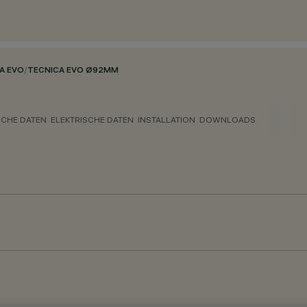
A EVO
/
TECNICA EVO Ø92MM
CHE DATEN
ELEKTRISCHE DATEN
INSTALLATION
DOWNLOADS