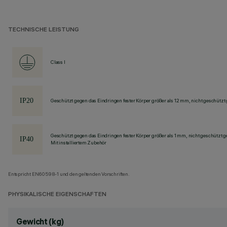
TECHNISCHE LEISTUNG
Class I
Geschützt gegen das Eindringen fester Körper größer als 12 mm, nicht geschützt
Geschützt gegen das Eindringen fester Körper größer als 1 mm, nicht geschützt 
Mit installiertem Zubehör
Entspricht EN60598-1 und den geltenden Vorschriften.
PHYSIKALISCHE EIGENSCHAFTEN
Gewicht (kg)